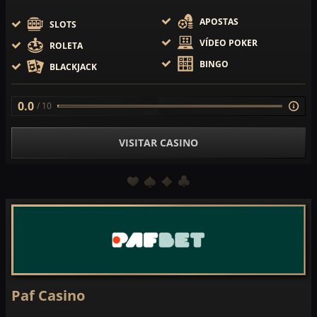
APOSTAS
SLOTS
VÍDEO POKER
ROLETA
BINGO
BLACKJACK
0.0
/ 10
VISITAR CASINO
Paf Casino