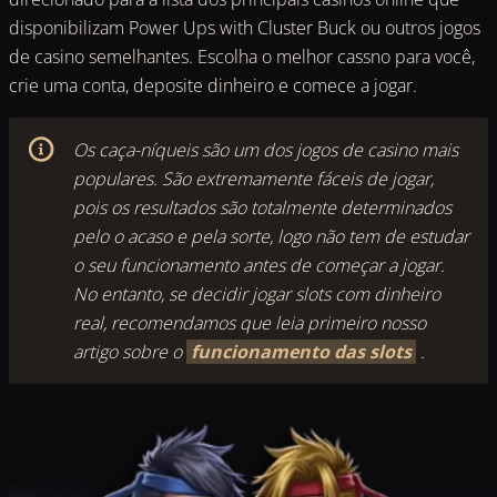
disponibilizam Power Ups with Cluster Buck ou outros jogos
de casino semelhantes. Escolha o melhor cassno para você,
crie uma conta, deposite dinheiro e comece a jogar.
Os caça-níqueis são um dos jogos de casino mais
populares. São extremamente fáceis de jogar,
pois os resultados são totalmente determinados
pelo o acaso e pela sorte, logo não tem de estudar
o seu funcionamento antes de começar a jogar.
No entanto, se decidir jogar slots com dinheiro
real, recomendamos que leia primeiro nosso
artigo sobre o
funcionamento das slots
.