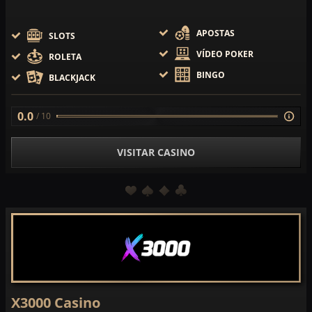
APOSTAS
SLOTS
VÍDEO POKER
ROLETA
BINGO
BLACKJACK
0.0
/ 10
VISITAR CASINO
X3000 Casino