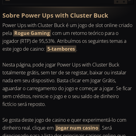
Sobre Power Ups with Cluster Buck
Power Ups with Cluster Buck é um jogo de slot online criado
pela
Rogue Gaming
com um retorno teórico para o
jogador (RTP) de 95,53%. Atribuímos os seguintes temas a
este jogo de casino:
5-tambores
.
Nesta página, pode jogar Power Ups with Cluster Buck
totalmente grátis, sem ter de se registar, baixar ou instalar
nada em seu dispositivo. Basta clicar em Jogar Grátis,
aguardar o carregamento do jogo e começar a jogar. Se ficar
sem créditos, reinicie o jogo e o seu saldo de dinheiro
fictício será reposto.
Se gosta deste jogo de casino e quer experimentá-lo com
dinheiro real, clique em
Jogar num casino
. Será
direcionado para a lista dos principais casinos online que