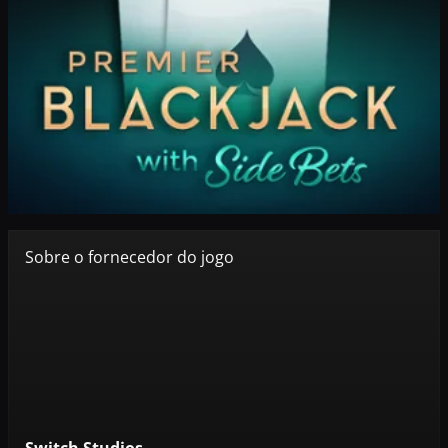
Sobre o fornecedor do jogo