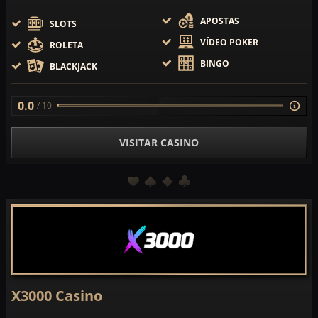
APOSTAS
SLOTS
VÍDEO POKER
ROLETA
BINGO
BLACKJACK
0.0
/ 10
VISITAR CASINO
X3000 Casino