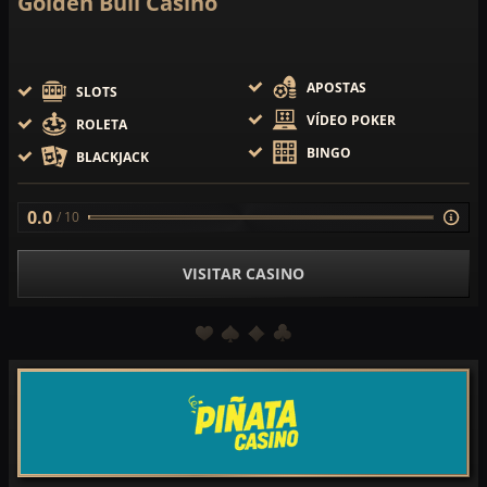
Golden Bull Casino
APOSTAS
SLOTS
VÍDEO POKER
ROLETA
BINGO
BLACKJACK
0.0
/ 10
VISITAR CASINO