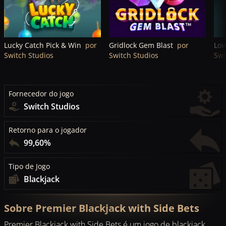
Lucky Catch Pick & Win
por
Gridlock Gem Blast
por
Low
Switch Studios
Switch Studios
Swi
Fornecedor do jogo
Switch Studios
Retorno para o jogador
99,60%
Tipo de Jogo
Blackjack
Sobre Premier Blackjack with Side Bets
Premier Blackjack with Side Bets é um jogo de blackjack