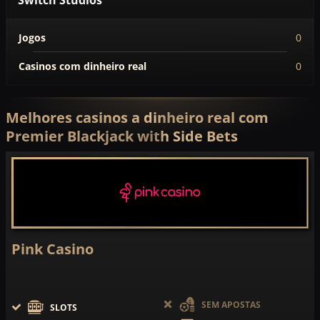
Switch Studios
Jogos
0
Casinos com dinheiro real
0
Melhores casinos a dinheiro real com
Premier Blackjack with Side Bets
Pink Casino
SEM APOSTAS
SLOTS