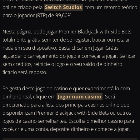
online criado pela
Switch Studios
com um retorno teórico
para o jogador (RTP) de 99,60%.
Nesta página, pode jogar Premier Blackjack with Side Bets
totalmente grátis, sem ter de se registar, baixar ou instalar
nada em seu dispositivo. Basta clicar em Jogar Grátis,
aguardar o carregamento do jogo e começar a jogar. Se ficar
sem créditos, reinicie o jogo e o seu saldo de dinheiro
fictício será reposto.
Se gosta deste jogo de casino e quer experimentá-lo com
dinheiro real, clique em
Jogar num casino
. Será
direcionado para a lista dos principais casinos online que
disponibilizam Premier Blackjack with Side Bets ou outros
jogos de casino semelhantes. Escolha o melhor cassno para
você, crie uma conta, deposite dinheiro e comece a jogar.