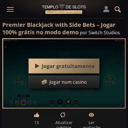
Premier Blackjack with Side Bets – Jogar
100% grátis no modo demo
por Switch Studios
Jogar gratuitamente
Jogar num casino
13
Atualizar
Ler
créditos
avaliação