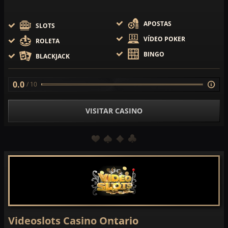
APOSTAS
SLOTS
VÍDEO POKER
ROLETA
BINGO
BLACKJACK
0.0
/ 10
VISITAR CASINO
Videoslots Casino Ontario