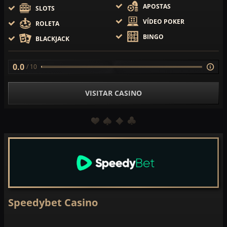
APOSTAS
SLOTS
VÍDEO POKER
ROLETA
BINGO
BLACKJACK
0.0
/ 10
VISITAR CASINO
Speedybet Casino