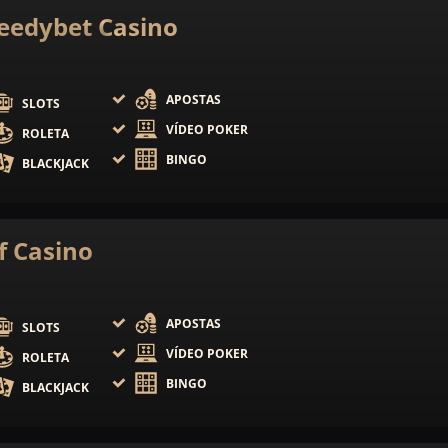
eedybet Casino
APOSTAS
SLOTS
VÍDEO POKER
ROLETA
BINGO
BLACKJACK
f Casino
APOSTAS
SLOTS
VÍDEO POKER
ROLETA
BINGO
BLACKJACK