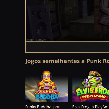
Jogos semelhantes a Punk Ro
Funky Buddha
por
Elvis Frog in PlayA