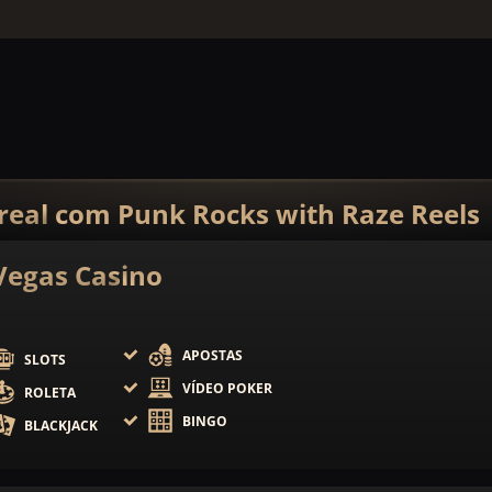
 real com Punk Rocks with Raze Reels
Vegas Casino
APOSTAS
SLOTS
VÍDEO POKER
ROLETA
BINGO
BLACKJACK