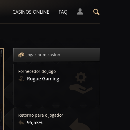
CASINOS ONLINE
FAQ
Jogar num casino
Fornecedor do jogo
Rogue Gaming
Retorno para o jogador
95,53%