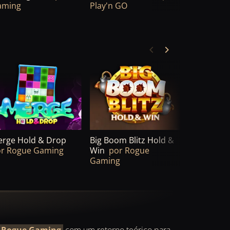
aming
Play'n GO
Bad Influe
Rogue Ga
rge Hold & Drop
Big Boom Blitz Hold &
r Rogue Gaming
Win
por Rogue
Gaming