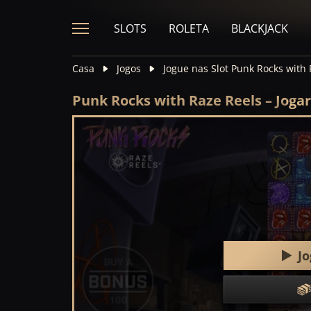
SLOTS
ROLETA
BLACKJACK
Casa
Jogos
Jogue nas Slot Punk Rocks with
Punk Rocks with Raze Reels – Jog
Jo