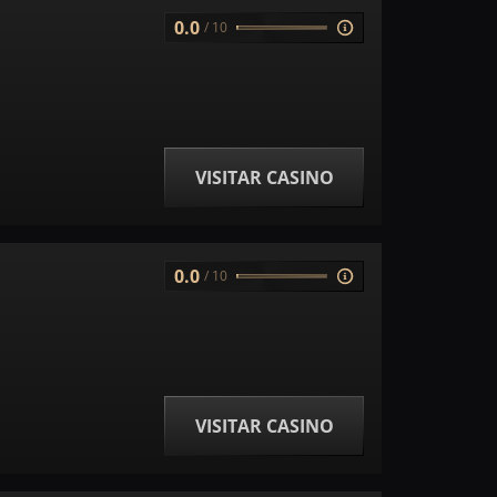
0.0
/ 10
VISITAR CASINO
0.0
/ 10
VISITAR CASINO