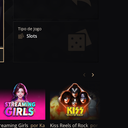
Tipo de Jogo
Slots
Boo! Beat
por Worl
reaming Girls
por Ka
Kiss Reels of Rock
por