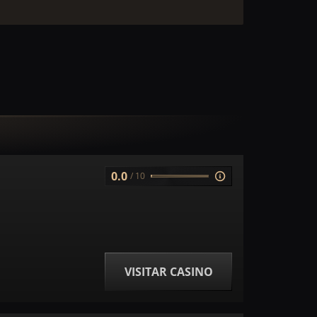
0.0
/ 10
VISITAR CASINO