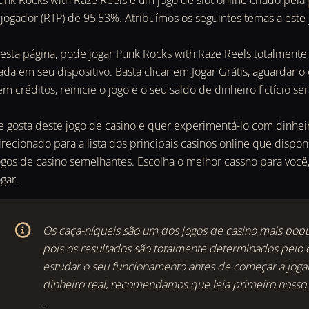
unk Rocks with Raze Reels é um jogo de slot online criado pela
 jogador (RTP) de 95,53%. Atribuímos os seguintes temas a este
esta página, pode jogar Punk Rocks with Raze Reels totalmente gr
ada em seu dispositivo. Basta clicar em Jogar Grátis, aguardar o
em créditos, reinicie o jogo e o seu saldo de dinheiro fictício se
e gosta deste jogo de casino e quer experimentá-lo com dinhei
irecionado para a lista dos principais casinos online que dispo
ogos de casino semelhantes. Escolha o melhor cassno para você
ogar.
Os caça-níqueis são um dos jogos de casino mais popu
pois os resultados são totalmente determinados pelo o
estudar o seu funcionamento antes de começar a jogar.
dinheiro real, recomendamos que leia primeiro nosso 
.