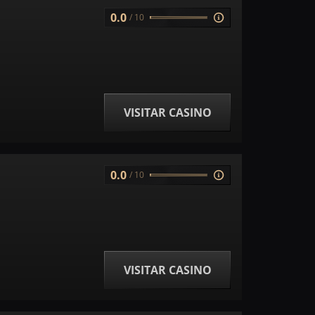
0.0
/ 10
VISITAR CASINO
0.0
/ 10
VISITAR CASINO