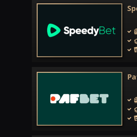
Sp
Pa