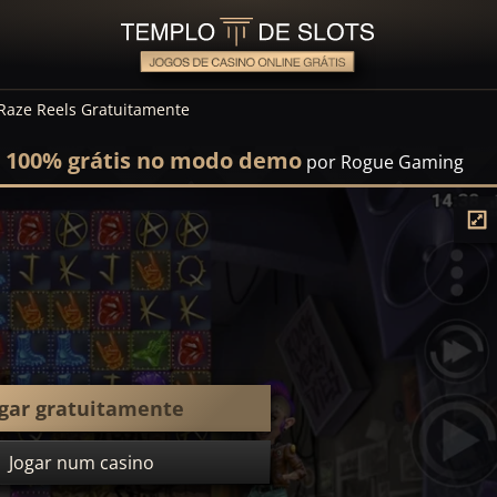
 Raze Reels Gratuitamente
ar 100% grátis no modo demo
por Rogue Gaming
gar gratuitamente
Jogar num casino