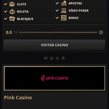
APOSTAS
SLOTS
VÍDEO POKER
ROLETA
BINGO
BLACKJACK
0.0
/ 10
VISITAR CASINO
Pink Casino