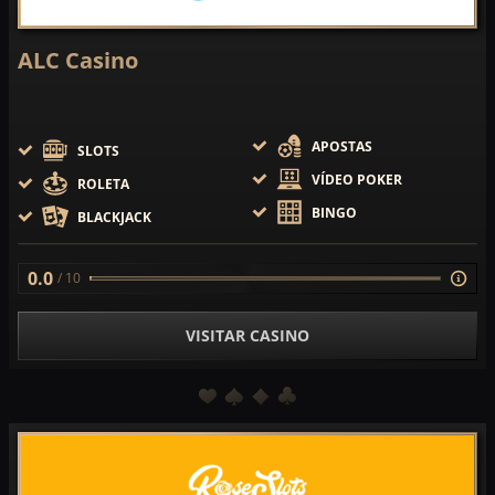
ALC Casino
APOSTAS
SLOTS
VÍDEO POKER
ROLETA
BINGO
BLACKJACK
0.0
/ 10
VISITAR CASINO