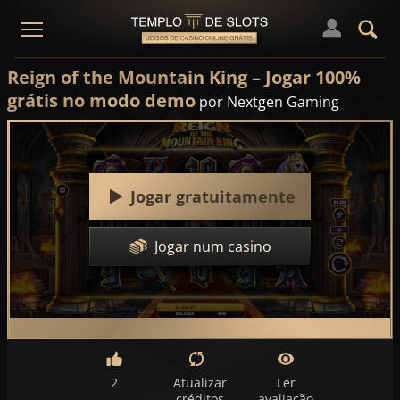
Reign of the Mountain King – Jogar 100%
grátis no modo demo
por Nextgen Gaming
Jogar gratuitamente
Jogar num casino
2
Atualizar
Ler
créditos
avaliação