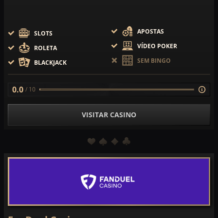
APOSTAS
SLOTS
VÍDEO POKER
ROLETA
SEM BINGO
BLACKJACK
0.0
/ 10
VISITAR CASINO