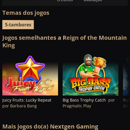
Temas dos jogos
5-tambores
Jogos semelhantes a Reign of the Mountain
King
Juicy Fruits: Lucky Repeat
Big Bass Trophy Catch
por
Rub
por Barbara Bang
Pragmatic Play
Gr
Mais jogos do(a) Nextgen Gaming