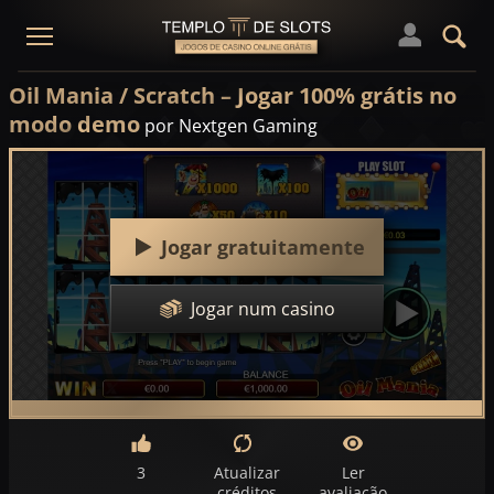
Oil Mania / Scratch – Jogar 100% grátis no
modo demo
por Nextgen Gaming
Jogar gratuitamente
Jogar num casino
3
Atualizar
Ler
créditos
avaliação