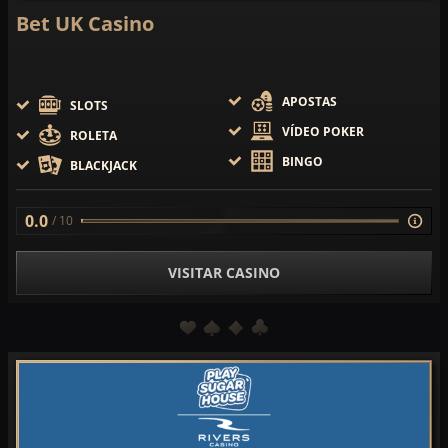
Bet UK Casino
APOSTAS
SLOTS
VÍDEO POKER
ROLETA
BINGO
BLACKJACK
0.0
/ 10
VISITAR CASINO