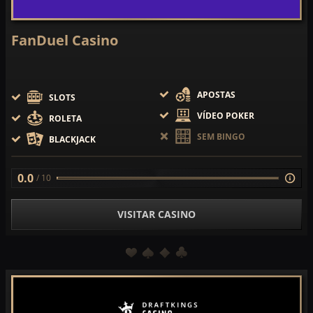
FanDuel Casino
APOSTAS
SLOTS
VÍDEO POKER
ROLETA
SEM BINGO
BLACKJACK
0.0
/ 10
VISITAR CASINO