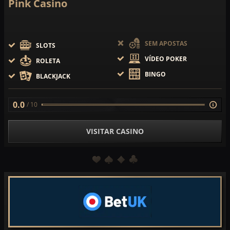
Pink Casino
SEM APOSTAS
SLOTS
VÍDEO POKER
ROLETA
BINGO
BLACKJACK
0.0
/ 10
VISITAR CASINO