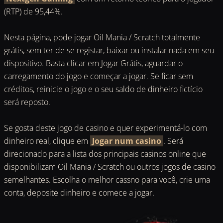
(RTP) de 95,44%.
Nesta página, pode jogar Oil Mania / Scratch totalmente
grátis, sem ter de se registar, baixar ou instalar nada em seu
dispositivo. Basta clicar em Jogar Grátis, aguardar o
carregamento do jogo e começar a jogar. Se ficar sem
créditos, reinicie o jogo e o seu saldo de dinheiro fictício
será reposto.
Se gosta deste jogo de casino e quer experimentá-lo com
dinheiro real, clique em
Jogar num casino
. Será
direcionado para a lista dos principais casinos online que
disponibilizam Oil Mania / Scratch ou outros jogos de casino
semelhantes. Escolha o melhor cassno para você, crie uma
conta, deposite dinheiro e comece a jogar.