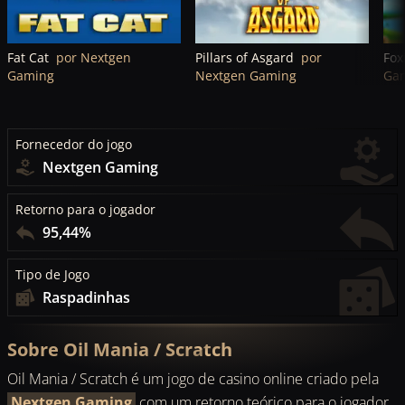
Fat Cat
por Nextgen
Pillars of Asgard
por
Fox
Gaming
Nextgen Gaming
Ga
Fornecedor do jogo
Nextgen Gaming
Retorno para o jogador
95,44%
Tipo de Jogo
Raspadinhas
Sobre Oil Mania / Scratch
Oil Mania / Scratch é um jogo de casino online criado pela
Nextgen Gaming
com um retorno teórico para o jogador