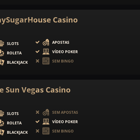
aySugarHouse Casino
APOSTAS
SLOTS
VÍDEO POKER
ROLETA
SEM BINGO
BLACKJACK
e Sun Vegas Casino
SEM APOSTAS
SLOTS
VÍDEO POKER
ROLETA
SEM BINGO
BLACKJACK