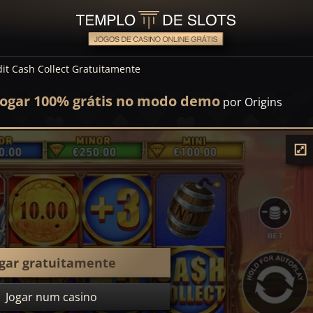
ndit Cash Collect Gratuitamente
– Jogar 100% grátis no modo demo
por Origins
gar gratuitamente
Jogar num casino