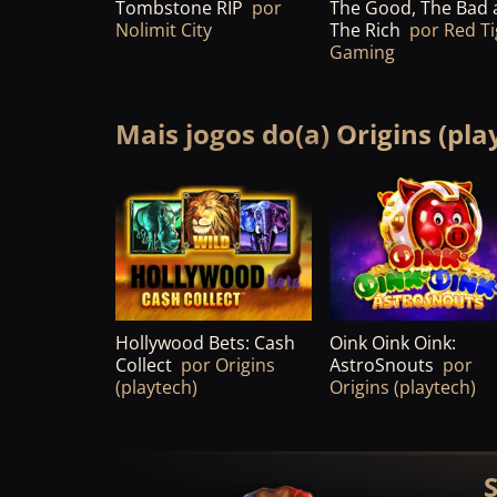
Tombstone RIP
por
The Good, The Bad
Nolimit City
The Rich
por Red Ti
Gaming
Mais jogos do(a) Origins (pla
Hollywood Bets: Cash
Oink Oink Oink:
Collect
por Origins
AstroSnouts
por
(playtech)
Origins (playtech)
S