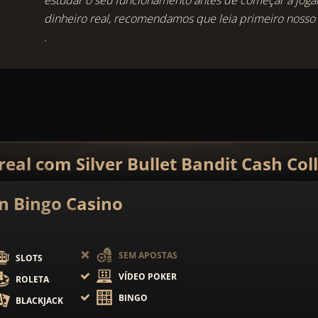
estudar o seu funcionamento antes de começar a jogar.
dinheiro real, recomendamos que leia primeiro nosso 
.
eal com Silver Bullet Bandit Cash Col
n Bingo Casino
SEM APOSTAS
SLOTS
VÍDEO POKER
ROLETA
BINGO
BLACKJACK