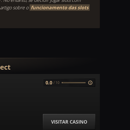
 No entanto, se decidir jogar slots com
artigo sobre o
funcionamento das slots
lect
0.0
/ 10
VISITAR CASINO