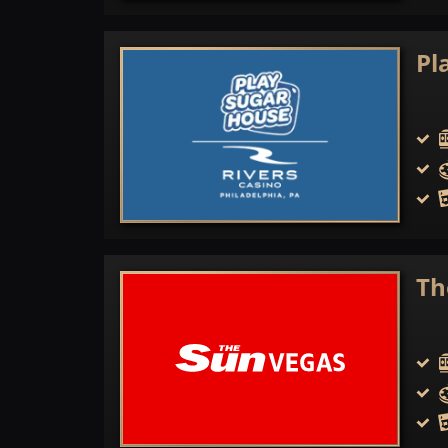
Pl
Th