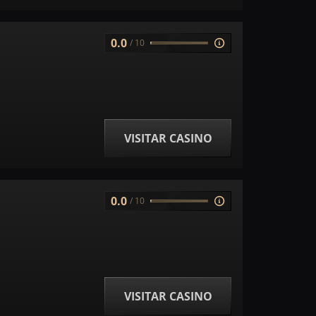
0.0
/ 10
VISITAR CASINO
0.0
/ 10
VISITAR CASINO