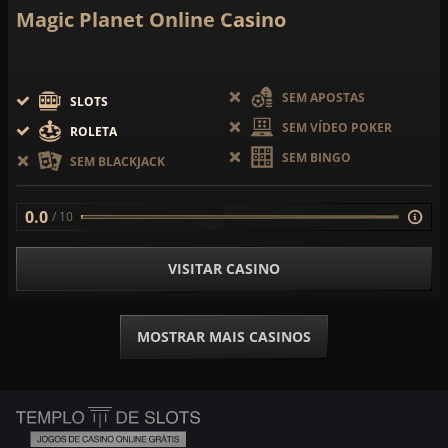
Magic Planet Online Casino
SEM APOSTAS
SLOTS
SEM VÍDEO POKER
ROLETA
SEM BINGO
SEM BLACKJACK
0.0
/ 10
VISITAR CASINO
MOSTRAR MAIS CASINOS