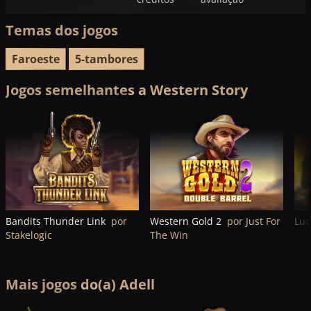
Temas dos jogos
Faroeste
5-tambores
Jogos semelhantes a Western Story
Bandits Thunder Link
por
Western Gold 2
por Just For
Luc
Stakelogic
The Win
Mais jogos do(a) Adell