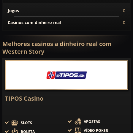
Jogos
0
Casinos com dinheiro real
0
Melhores casinos a dinheiro real com
Western Story
TIPOS Casino
APOSTAS
SLOTS
VÍDEO POKER
ROLETA