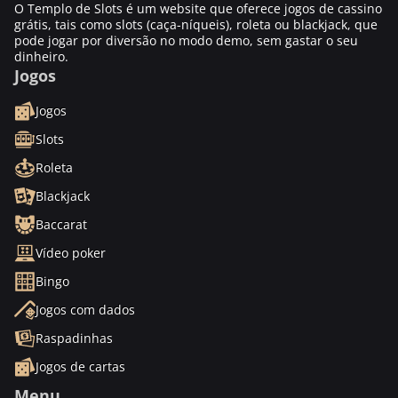
O Templo de Slots é um website que oferece jogos de cassino
grátis, tais como slots (caça-níqueis), roleta ou blackjack, que
pode jogar por diversão no modo demo, sem gastar o seu
dinheiro.
Jogos
Jogos
Slots
Roleta
Blackjack
Baccarat
Vídeo poker
Bingo
Jogos com dados
Raspadinhas
Jogos de cartas
Menu