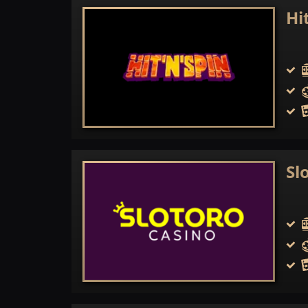
Hi
Sl