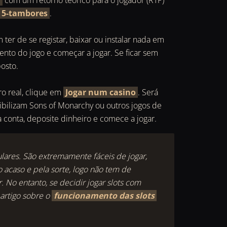
y
com um retorno teórico para o jogador (RTP)
5-tambores
.
ter de se registar, baixar ou instalar nada em
mento do jogo e começar a jogar. Se ficar sem
posto.
ro real, clique em
Jogar num casino
. Será
nibilizam Sons of Monarchy ou outros jogos de
 conta, deposite dinheiro e comece a jogar.
lares. São extremamente fáceis de jogar,
 acaso e pela sorte, logo não tem de
 No entanto, se decidir jogar slots com
artigo sobre o
funcionamento das slots