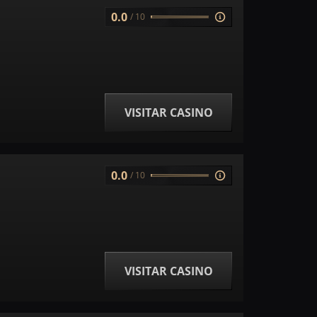
0.0
/ 10
VISITAR CASINO
0.0
/ 10
VISITAR CASINO