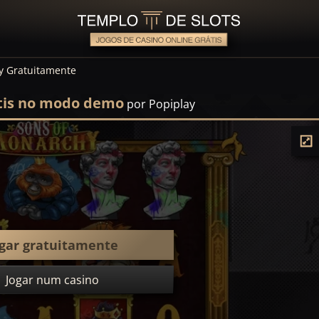
hy Gratuitamente
átis no modo demo
por Popiplay
gar gratuitamente
Jogar num casino