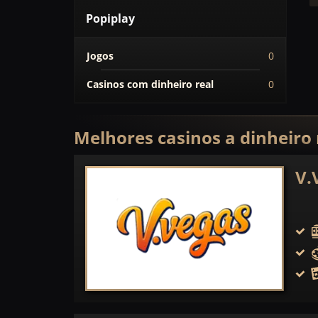
Popiplay
Jogos
0
Casinos com dinheiro real
0
Melhores casinos a dinheiro
V.