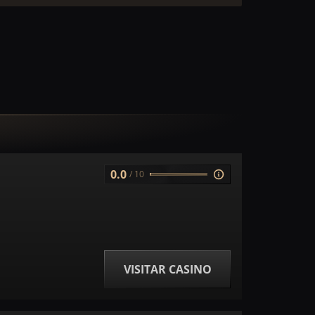
0.0
/ 10
VISITAR CASINO