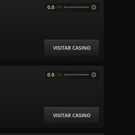
0.0
/ 10
VISITAR CASINO
0.0
/ 10
VISITAR CASINO