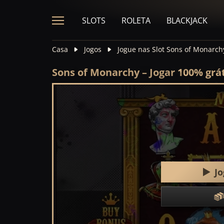
SLOTS
ROLETA
BLACKJACK
Casa
Jogos
Jogue nas Slot Sons of Monarc
Sons of Monarchy – Jogar 100% gr
Jo