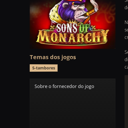
S
d
N
s
c
S
Temas dos jogos
d
c
5-tambores
Sobre o fornecedor do jogo