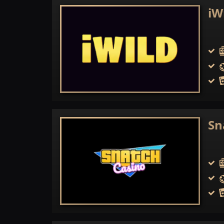
iW
Sn