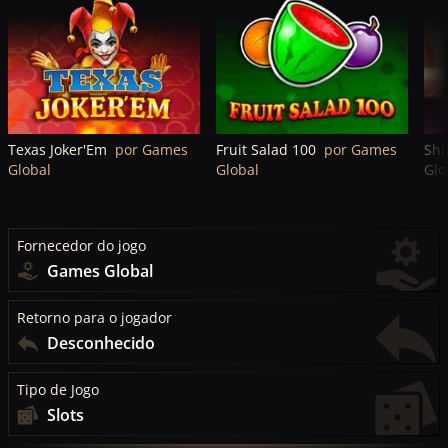
Texas Joker'Em
por Games
Fruit Salad 100
por Games
Shi
Global
Global
Glo
Fornecedor do jogo
Games Global
Retorno para o jogador
Desconhecido
Tipo de Jogo
Slots