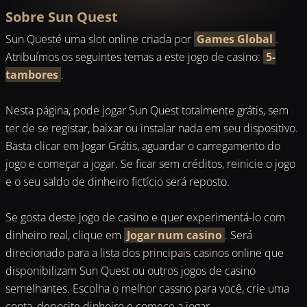
Sobre Sun Quest
Sun Questé uma slot online criada por
Games Global
.
Atribuímos os seguintes temas a este jogo de casino:
5-
tambores
.
Nesta página, pode jogar Sun Quest totalmente grátis, sem
ter de se registar, baixar ou instalar nada em seu dispositivo.
Basta clicar em Jogar Grátis, aguardar o carregamento do
jogo e começar a jogar. Se ficar sem créditos, reinicie o jogo
e o seu saldo de dinheiro fictício será reposto.
Se gosta deste jogo de casino e quer experimentá-lo com
dinheiro real, clique em
Jogar num casino
. Será
direcionado para a lista dos principais casinos online que
disponibilizam Sun Quest ou outros jogos de casino
semelhantes. Escolha o melhor cassno para você, crie uma
conta, deposite dinheiro e comece a jogar.