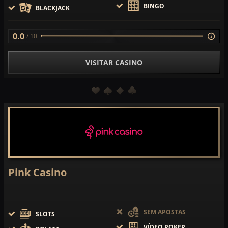
BINGO
BLACKJACK
0.0
/ 10
VISITAR CASINO
Pink Casino
SEM APOSTAS
SLOTS
VÍDEO POKER