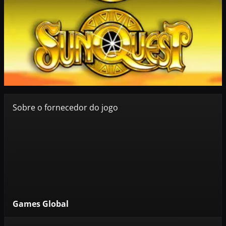
Sobre o fornecedor do jogo
Games Global