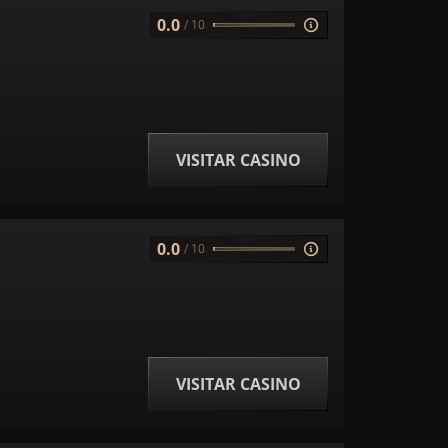
0.0
/ 10
VISITAR CASINO
0.0
/ 10
VISITAR CASINO