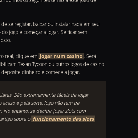
Atribuímos os seguintes temas a este jogo de
de se registar, baixar ou instalar nada em seu
o do jogo e começar a jogar. Se ficar sem
posto.
ro real, clique em
Jogar num casino
. Será
nibilizam Texan Tycoon ou outros jogos de casino
 deposite dinheiro e comece a jogar.
lares. São extremamente fáceis de jogar,
 acaso e pela sorte, logo não tem de
 No entanto, se decidir jogar slots com
artigo sobre o
funcionamento das slots