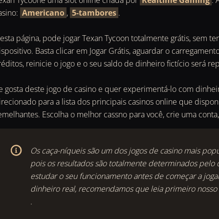
exan Tycooné uma slot online criada por
Realtime Gaming
. 
asino:
Americano
,
5-tambores
.
esta página, pode jogar Texan Tycoon totalmente grátis, sem ter 
ispositivo. Basta clicar em Jogar Grátis, aguardar o carregament
réditos, reinicie o jogo e o seu saldo de dinheiro fictício será re
e gosta deste jogo de casino e quer experimentá-lo com dinhei
irecionado para a lista dos principais casinos online que dispo
emelhantes. Escolha o melhor cassno para você, crie uma conta,
Os caça-níqueis são um dos jogos de casino mais popu
pois os resultados são totalmente determinados pelo o
estudar o seu funcionamento antes de começar a jogar.
dinheiro real, recomendamos que leia primeiro nosso 
.