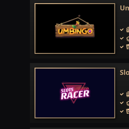
Um
Sl