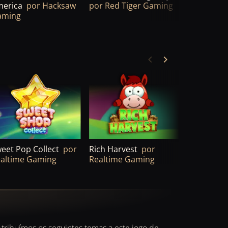
erica
por Hacksaw
por Red Tiger Gaming
aming
Jackpot B
Realtime 
eet Pop Collect
por
Rich Harvest
por
altime Gaming
Realtime Gaming