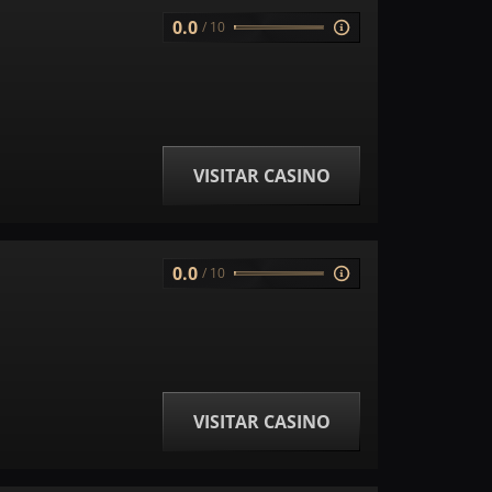
0.0
/ 10
VISITAR CASINO
0.0
/ 10
VISITAR CASINO