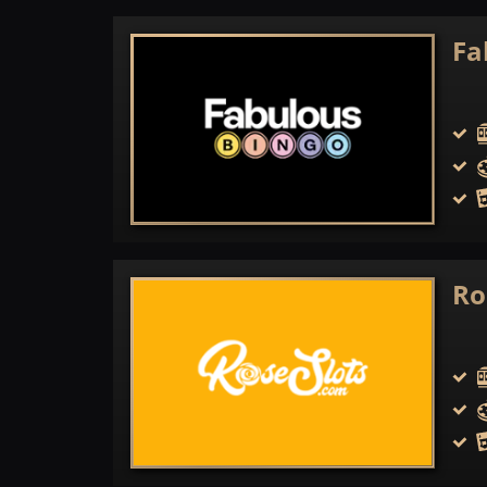
Fa
Ro