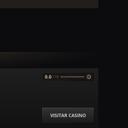
0.0
/ 10
VISITAR CASINO