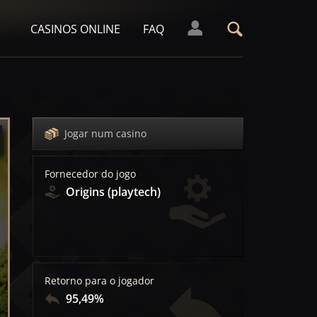
CASINOS ONLINE
FAQ
Jogar num casino
Fornecedor do jogo
Origins (playtech)
Retorno para o jogador
95,49%