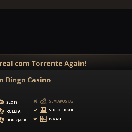
real com Torrente Again!
n Bingo Casino
SEM APOSTAS
SLOTS
VÍDEO POKER
ROLETA
BINGO
BLACKJACK