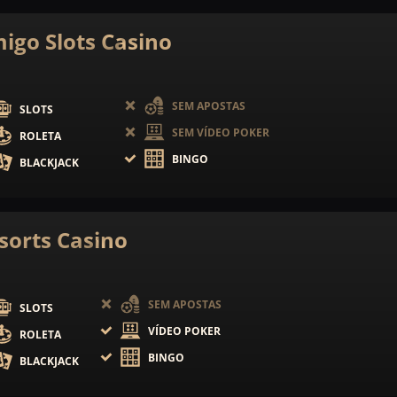
igo Slots Casino
SEM APOSTAS
SLOTS
SEM VÍDEO POKER
ROLETA
BINGO
BLACKJACK
sorts Casino
SEM APOSTAS
SLOTS
VÍDEO POKER
ROLETA
BINGO
BLACKJACK