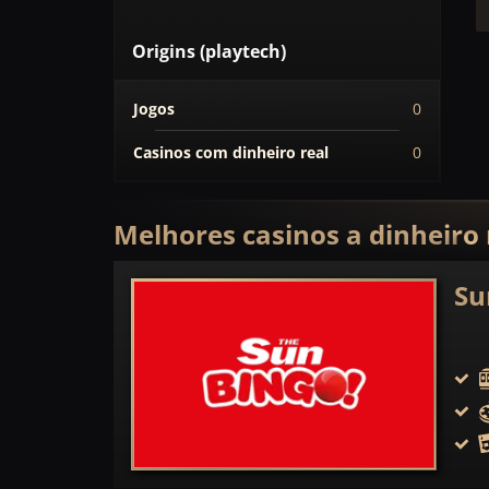
Origins (playtech)
Jogos
0
Casinos com dinheiro real
0
Melhores casinos a dinheiro 
Su