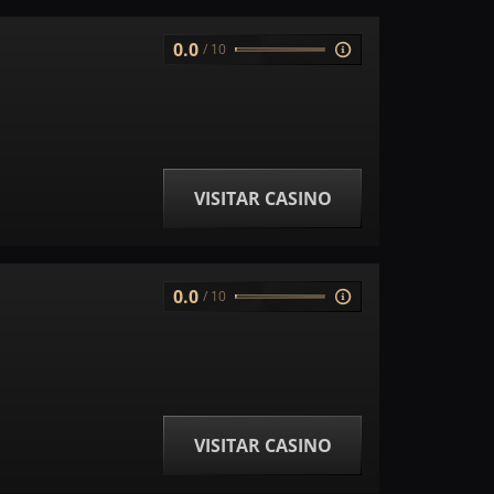
0.0
/ 10
VISITAR CASINO
0.0
/ 10
VISITAR CASINO