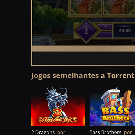
Jogos semelhantes a Torrent
2 Dragons
por
Bass Brothers
por