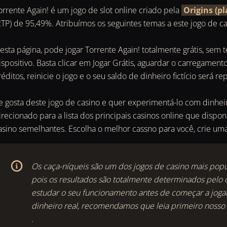
orrente Again! é um jogo de slot online criado pela
Origins (p
RTP) de 95,49%. Atribuímos os seguintes temas a este jogo de c
esta página, pode jogar Torrente Again! totalmente grátis, sem t
ispositivo. Basta clicar em Jogar Grátis, aguardar o carregament
réditos, reinicie o jogo e o seu saldo de dinheiro fictício será re
e gosta deste jogo de casino e quer experimentá-lo com dinhei
irecionado para a lista dos principais casinos online que dispon
asino semelhantes. Escolha o melhor cassno para você, crie uma
Os caça-níqueis são um dos jogos de casino mais popu
pois os resultados são totalmente determinados pelo o
estudar o seu funcionamento antes de começar a jogar.
dinheiro real, recomendamos que leia primeiro nosso 
.