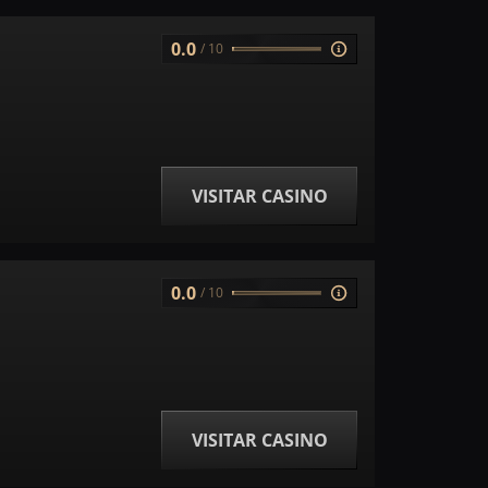
0.0
/ 10
VISITAR CASINO
0.0
/ 10
VISITAR CASINO