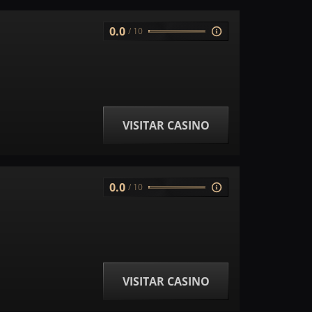
0.0
/ 10
VISITAR CASINO
0.0
/ 10
VISITAR CASINO