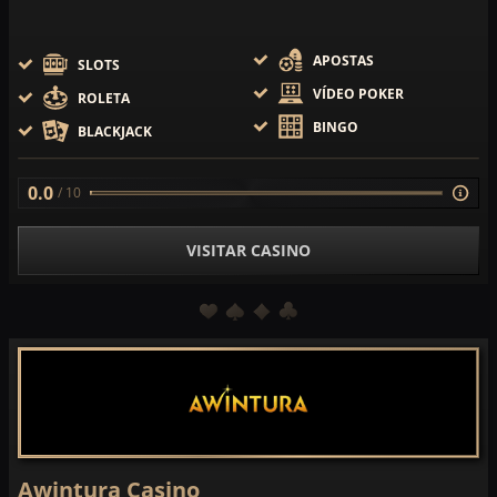
APOSTAS
SLOTS
VÍDEO POKER
ROLETA
BINGO
BLACKJACK
0.0
/ 10
VISITAR CASINO
Awintura Casino