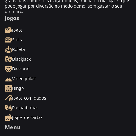
grátis, tais como slots (caça-níqueis), roleta ou blackjack, que
pode jogar por diversão no modo demo, sem gastar o seu
dinheiro.
Jogos
Jogos
Slots
Roleta
Blackjack
Baccarat
Vídeo poker
Bingo
Jogos com dados
Raspadinhas
Jogos de cartas
Menu