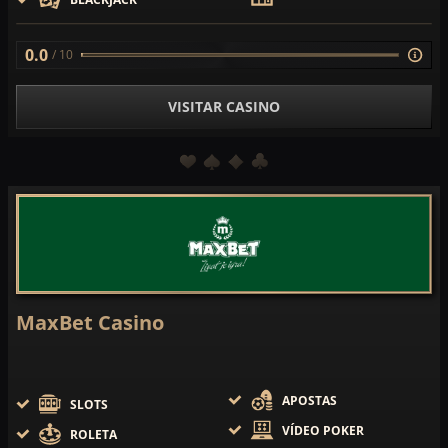
0.0
/ 10
VISITAR CASINO
MaxBet Casino
APOSTAS
SLOTS
VÍDEO POKER
ROLETA