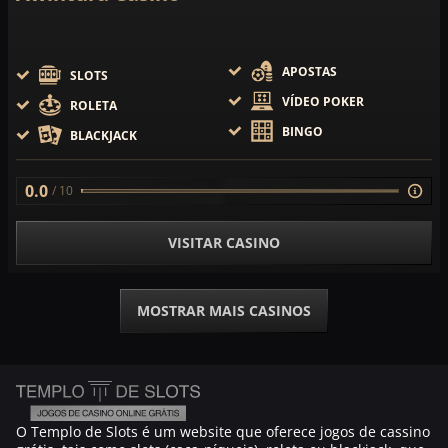
APOSTAS
SLOTS
VÍDEO POKER
ROLETA
BINGO
BLACKJACK
0.0
/ 10
VISITAR CASINO
MOSTRAR MAIS CASINOS
O Templo de Slots é um website que oferece jogos de cassino