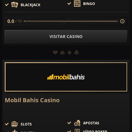
BINGO
BLACKJACK
0.0
/ 10
VISITAR CASINO
Mobil Bahis Casino
APOSTAS
SLOTS
VÍDEO POKER