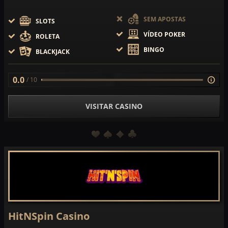
SEM APOSTAS
SLOTS
VÍDEO POKER
ROLETA
BINGO
BLACKJACK
0.0
/ 10
VISITAR CASINO
HitNSpin Casino