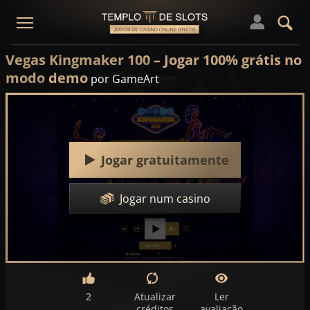
Vegas Kingmaker 100 – Jogar 100% grátis no
modo demo
por GameArt
Jogar gratuitamente
Jogar num casino
2
Atualizar
Ler
créditos
avaliação