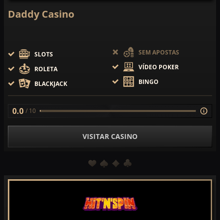
Daddy Casino
SEM APOSTAS
SLOTS
VÍDEO POKER
ROLETA
BINGO
BLACKJACK
0.0
/ 10
VISITAR CASINO