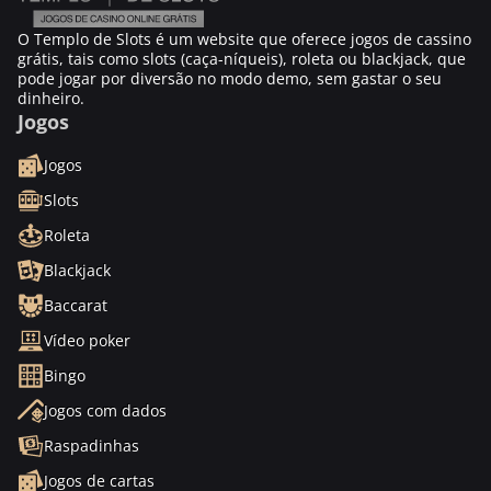
O Templo de Slots é um website que oferece jogos de cassino
grátis, tais como slots (caça-níqueis), roleta ou blackjack, que
pode jogar por diversão no modo demo, sem gastar o seu
dinheiro.
Jogos
Jogos
Slots
Roleta
Blackjack
Baccarat
Vídeo poker
Bingo
Jogos com dados
Raspadinhas
Jogos de cartas