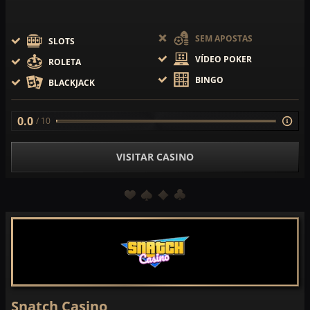
SEM APOSTAS
SLOTS
VÍDEO POKER
ROLETA
BINGO
BLACKJACK
0.0
/ 10
VISITAR CASINO
Snatch Casino