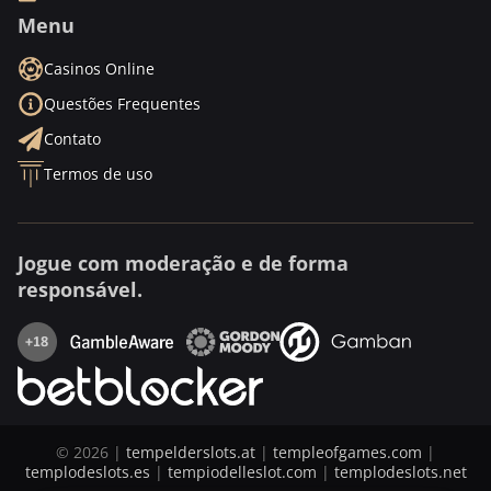
Menu
Casinos Online
Questões Frequentes
Contato
Termos de uso
Jogue com moderação e de forma
responsável.
© 2026 |
tempelderslots.at
|
templeofgames.com
|
templodeslots.es
|
tempiodelleslot.com
|
templodeslots.net