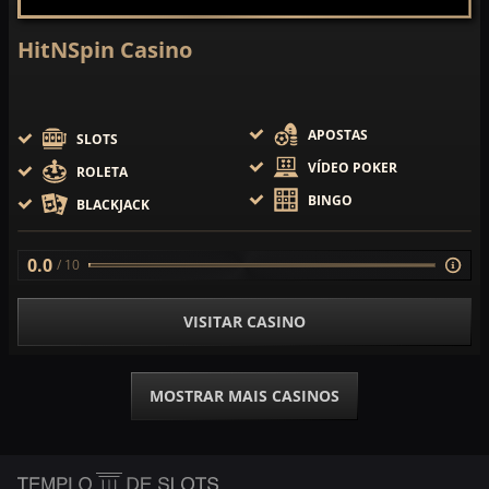
HitNSpin Casino
APOSTAS
SLOTS
VÍDEO POKER
ROLETA
BINGO
BLACKJACK
0.0
/ 10
VISITAR CASINO
MOSTRAR MAIS CASINOS