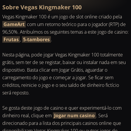
Sobre Vegas Kingmaker 100
Vegas Kingmaker 100 é um jogo de slot online criado pela
GameArt
com um retorno teórico para o jogador (RTP) de
96,50%. Atribuímos os seguintes temas a este jogo de casino:
Frutas
,
5-tambores
.
Nesta página, pode jogar Vegas Kingmaker 100 totalmente
grátis, sem ter de se registar, baixar ou instalar nada em seu
dispositivo. Basta clicar em Jogar Grátis, aguardar o
carregamento do jogo e começar a jogar. Se ficar sem
créditos, reinicie o jogo e o seu saldo de dinheiro fictício
será reposto.
Se gosta deste jogo de casino e quer experimentá-lo com
dinheiro real, clique em
Jogar num casino
. Será
direcionado para a lista dos principais casinos online que
disponibilizam Vegas Kingmaker 100 ou outros jogos de