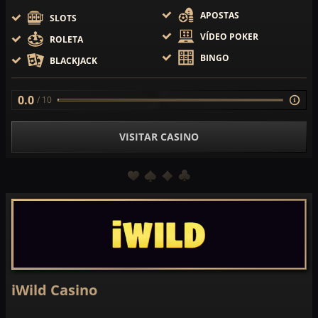
APOSTAS
SLOTS
VÍDEO POKER
ROLETA
BINGO
BLACKJACK
0.0
/ 10
VISITAR CASINO
iWild Casino