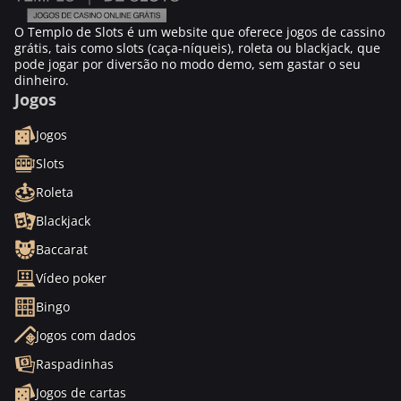
O Templo de Slots é um website que oferece jogos de cassino
grátis, tais como slots (caça-níqueis), roleta ou blackjack, que
pode jogar por diversão no modo demo, sem gastar o seu
dinheiro.
Jogos
Jogos
Slots
Roleta
Blackjack
Baccarat
Vídeo poker
Bingo
Jogos com dados
Raspadinhas
Jogos de cartas