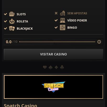
SEM APOSTAS
SLOTS
VÍDEO POKER
ROLETA
BINGO
BLACKJACK
0.0
/ 10
VISITAR CASINO
Snatch Casino