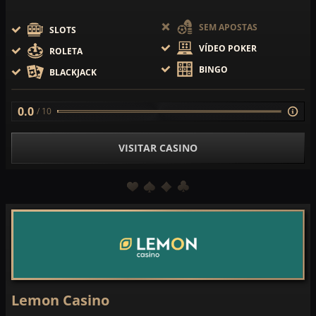
SEM APOSTAS
SLOTS
VÍDEO POKER
ROLETA
BINGO
BLACKJACK
0.0
/ 10
VISITAR CASINO
Lemon Casino