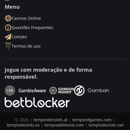
Menu
Casinos Online
Questões Frequentes
Contato
Termos de uso
Jogue com moderação e de forma
responsável.
© 2026 |
tempelderslots.at
|
templeofgames.com
|
templodeslots.es
|
tempiodelleslot.com
|
templodeslots.net