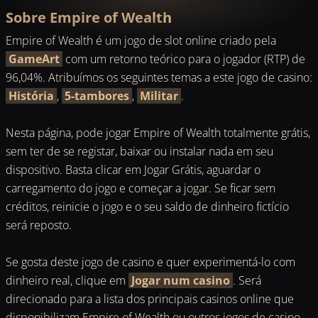
Sobre Empire of Wealth
Empire of Wealth é um jogo de slot online criado pela
GameArt
com um retorno teórico para o jogador (RTP) de
96,04%. Atribuímos os seguintes temas a este jogo de casino:
História
,
5-tambores
,
Militar
.
Nesta página, pode jogar Empire of Wealth totalmente grátis,
sem ter de se registar, baixar ou instalar nada em seu
dispositivo. Basta clicar em Jogar Grátis, aguardar o
carregamento do jogo e começar a jogar. Se ficar sem
créditos, reinicie o jogo e o seu saldo de dinheiro fictício
será reposto.
Se gosta deste jogo de casino e quer experimentá-lo com
dinheiro real, clique em
Jogar num casino
. Será
direcionado para a lista dos principais casinos online que
disponibilizam Empire of Wealth ou outros jogos de casino