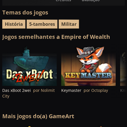
Temas dos jogos
História
5-tambores
Militar
Jogos semelhantes a Empire of Wealth
Das xBoot 2wei
por Nolimit
Keymaster
por Octoplay
Kni
City
Mais jogos do(a) GameArt