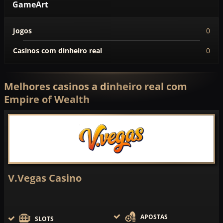
GameArt
Jogos
0
Casinos com dinheiro real
0
Melhores casinos a dinheiro real com
Empire of Wealth
V.Vegas Casino
APOSTAS
SLOTS