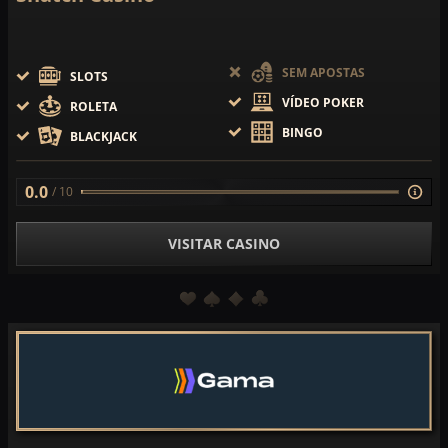
SEM APOSTAS
SLOTS
VÍDEO POKER
ROLETA
BINGO
BLACKJACK
0.0
/ 10
VISITAR CASINO