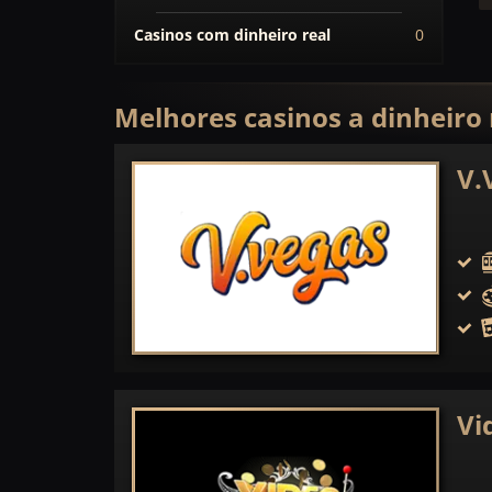
Casinos com dinheiro real
0
Melhores casinos a dinheiro
V.
Vi