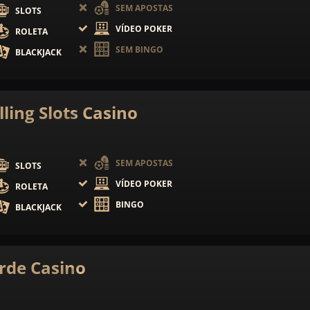
SEM APOSTAS
SLOTS
VÍDEO POKER
ROLETA
SEM BINGO
BLACKJACK
lling Slots Casino
SEM APOSTAS
SLOTS
VÍDEO POKER
ROLETA
BINGO
BLACKJACK
rde Casino