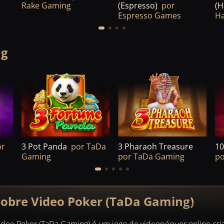
Rake Gaming
(Espresso)
por
(H
Espresso Games
H
ng
or
3 Pot Panda
por TaDa
3 Pharaoh Treasure
10
Gaming
por TaDa Gaming
po
Sobre Video Poker (TaDa Gaming)