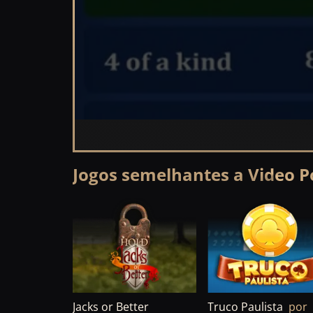
Jogos semelhantes a Video 
Jo
Jacks or Better
Truco Paulista
por