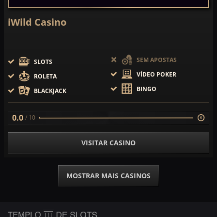
iWild Casino
SEM APOSTAS
SLOTS
VÍDEO POKER
ROLETA
BINGO
BLACKJACK
0.0
/ 10
VISITAR CASINO
MOSTRAR MAIS CASINOS