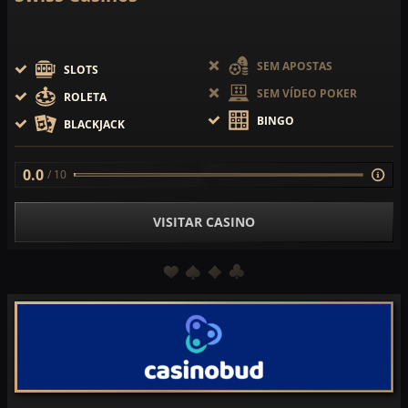
SEM APOSTAS
SLOTS
SEM VÍDEO POKER
ROLETA
BINGO
BLACKJACK
0.0
/ 10
VISITAR CASINO