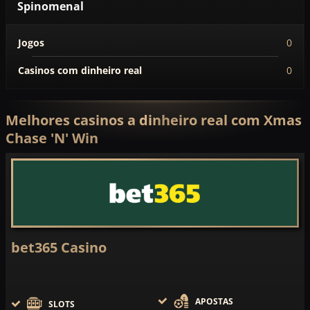
Spinomenal
Jogos
0
Casinos com dinheiro real
0
Melhores casinos a dinheiro real com Xmas
Chase 'N' Win
bet365 Casino
APOSTAS
SLOTS