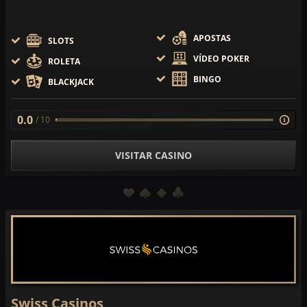
APOSTAS
SLOTS
VÍDEO POKER
ROLETA
BINGO
BLACKJACK
0.0
/ 10
VISITAR CASINO
Swiss Casinos