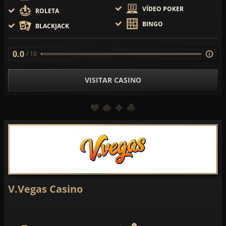
VÍDEO POKER
ROLETA
BINGO
BLACKJACK
0.0
/ 10
VISITAR CASINO
V.Vegas Casino