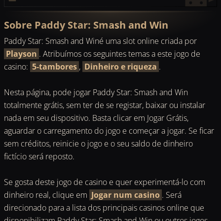
Sobre Paddy Star: Smash and Win
Paddy Star: Smash and Winé uma slot online criada por
Playson
. Atribuímos os seguintes temas a este jogo de
casino:
5-tambores
,
Dinheiro e riqueza
.
Nesta página, pode jogar Paddy Star: Smash and Win
totalmente grátis, sem ter de se registar, baixar ou instalar
nada em seu dispositivo. Basta clicar em Jogar Grátis,
aguardar o carregamento do jogo e começar a jogar. Se ficar
sem créditos, reinicie o jogo e o seu saldo de dinheiro
fictício será reposto.
Se gosta deste jogo de casino e quer experimentá-lo com
dinheiro real, clique em
Jogar num casino
. Será
direcionado para a lista dos principais casinos online que
disponibilizam Paddy Star: Smash and Win ou outros jogos