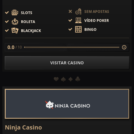
SEM APOSTAS
SLOTS
VÍDEO POKER
ROLETA
BINGO
BLACKJACK
0.0
/ 10
VISITAR CASINO
Ninja Casino