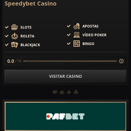
Speedybet Casino
APOSTAS
SLOTS
VÍDEO POKER
ROLETA
BINGO
BLACKJACK
0.0
/ 10
VISITAR CASINO