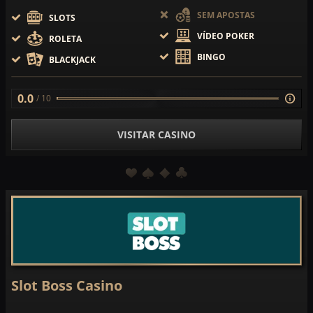
SEM APOSTAS
SLOTS
VÍDEO POKER
ROLETA
BINGO
BLACKJACK
0.0
/ 10
VISITAR CASINO
Slot Boss Casino