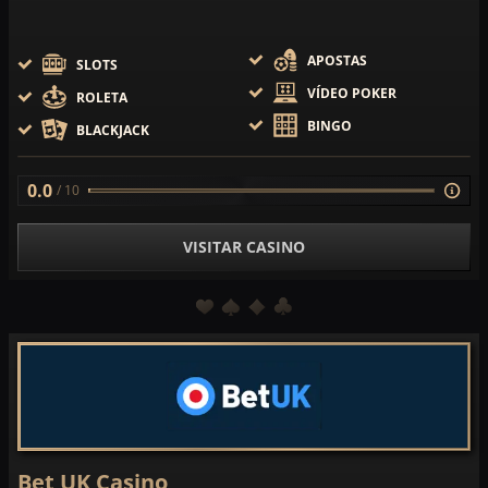
APOSTAS
SLOTS
VÍDEO POKER
ROLETA
BINGO
BLACKJACK
0.0
/ 10
VISITAR CASINO
Bet UK Casino