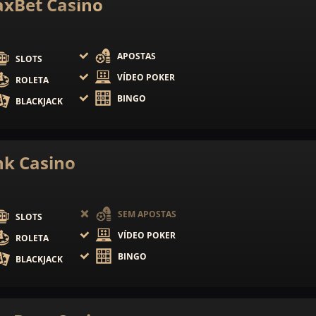
xBet Casino
APOSTAS
SLOTS
VÍDEO POKER
ROLETA
BINGO
BLACKJACK
nk Casino
SEM APOSTAS
SLOTS
VÍDEO POKER
ROLETA
BINGO
BLACKJACK