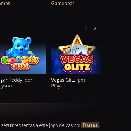
ames
Gamebeat
Lion Gems
and Win
p
gar Teddy
por
Vegas Glitz
por
ayson
Playson
s seguintes temas a este jogo de casino:
Frutas
,