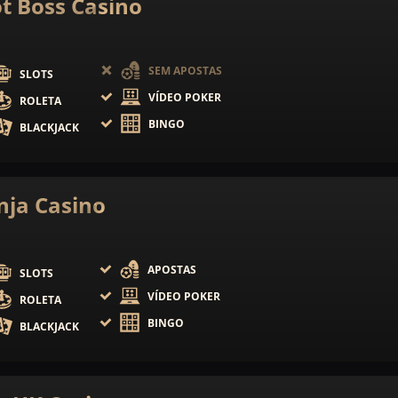
ot Boss Casino
SEM APOSTAS
SLOTS
VÍDEO POKER
ROLETA
BINGO
BLACKJACK
nja Casino
APOSTAS
SLOTS
VÍDEO POKER
ROLETA
BINGO
BLACKJACK