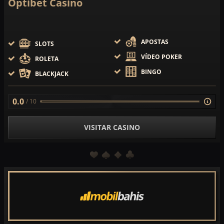
Optibet Casino
APOSTAS
SLOTS
VÍDEO POKER
ROLETA
BINGO
BLACKJACK
0.0
/ 10
VISITAR CASINO