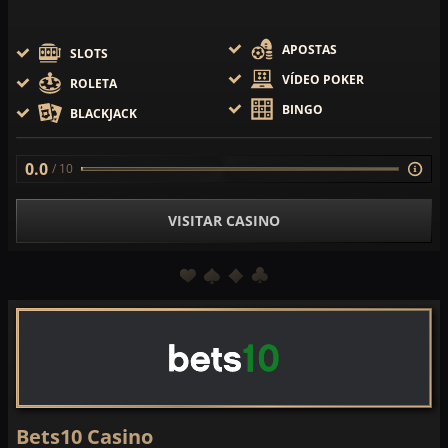
APOSTAS
SLOTS
VÍDEO POKER
ROLETA
BINGO
BLACKJACK
0.0
/ 10
VISITAR CASINO
Bets10 Casino