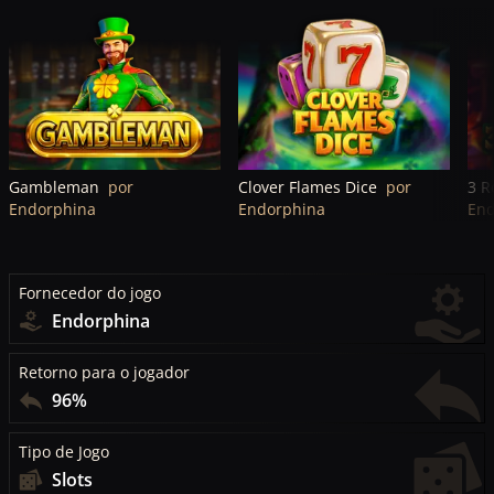
Gambleman
por
Clover Flames Dice
por
3 R
Endorphina
Endorphina
End
Fornecedor do jogo
Endorphina
Retorno para o jogador
96%
Tipo de Jogo
Slots