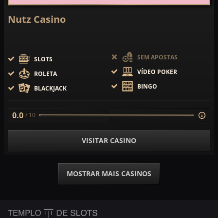
Nutz Casino
SEM APOSTAS
SLOTS
VÍDEO POKER
ROLETA
BINGO
BLACKJACK
0.0
/ 10
VISITAR CASINO
MOSTRAR MAIS CASINOS