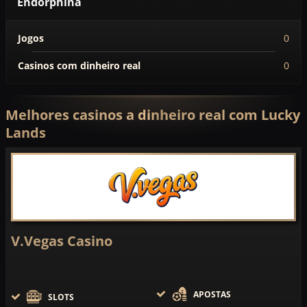
Endorphina
Jogos
0
Casinos com dinheiro real
0
Melhores casinos a dinheiro real com Lucky
Lands
V.Vegas Casino
APOSTAS
SLOTS