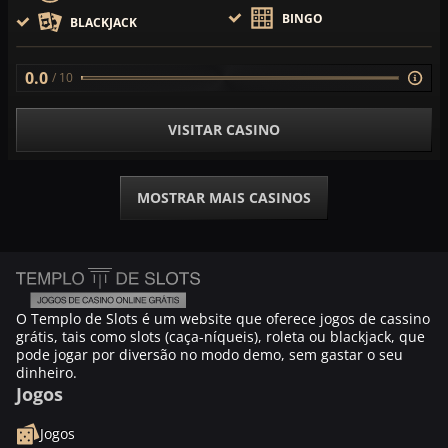
BINGO
BLACKJACK
0.0
/ 10
VISITAR CASINO
MOSTRAR MAIS CASINOS
O Templo de Slots é um website que oferece jogos de cassino
grátis, tais como slots (caça-níqueis), roleta ou blackjack, que
pode jogar por diversão no modo demo, sem gastar o seu
dinheiro.
Jogos
Jogos