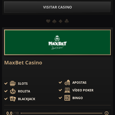
VISITAR CASINO
MaxBet Casino
APOSTAS
SLOTS
VÍDEO POKER
ROLETA
BINGO
BLACKJACK
0.0
/ 10