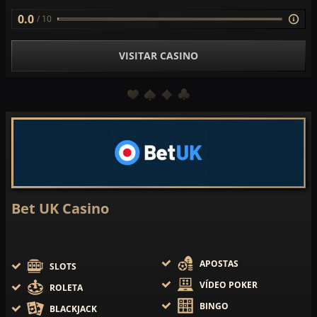
0.0
/ 10
VISITAR CASINO
Bet UK Casino
APOSTAS
SLOTS
VÍDEO POKER
ROLETA
BINGO
BLACKJACK