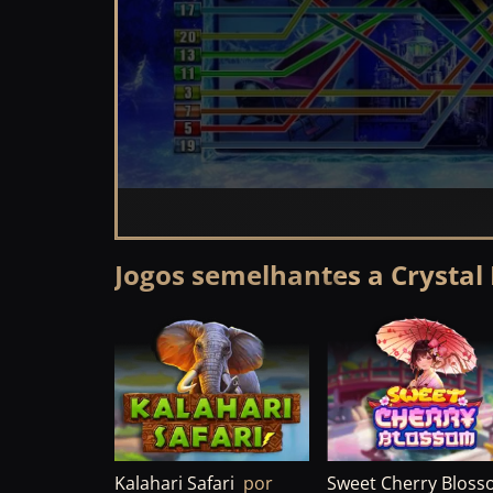
Jogos semelhantes a Crystal
Kalahari Safari
por
Sweet Cherry Blos