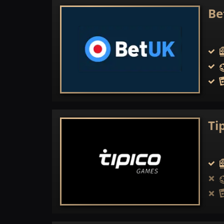
Be
Ti