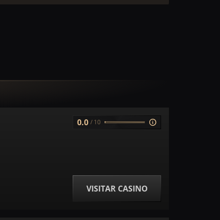
0.0
/ 10
VISITAR CASINO