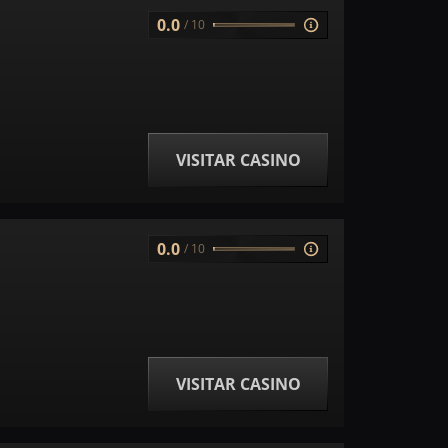
0.0
/ 10
VISITAR CASINO
0.0
/ 10
VISITAR CASINO