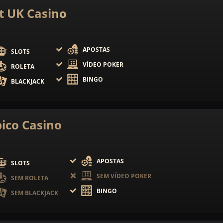
t UK Casino
APOSTAS
SLOTS
VÍDEO POKER
ROLETA
BINGO
BLACKJACK
pico Casino
APOSTAS
SLOTS
SEM VÍDEO POKER
SEM ROLETA
BINGO
SEM BLACKJACK