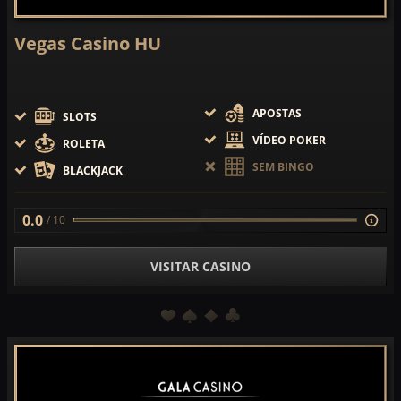
Vegas Casino HU
APOSTAS
SLOTS
VÍDEO POKER
ROLETA
SEM BINGO
BLACKJACK
0.0
/ 10
VISITAR CASINO