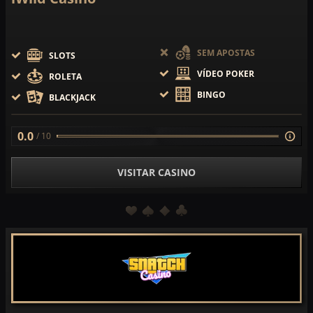
SEM APOSTAS
SLOTS
VÍDEO POKER
ROLETA
BINGO
BLACKJACK
0.0
/ 10
VISITAR CASINO