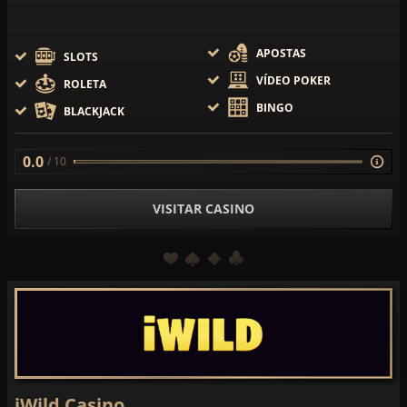
APOSTAS
SLOTS
VÍDEO POKER
ROLETA
BINGO
BLACKJACK
0.0
/ 10
VISITAR CASINO
iWild Casino