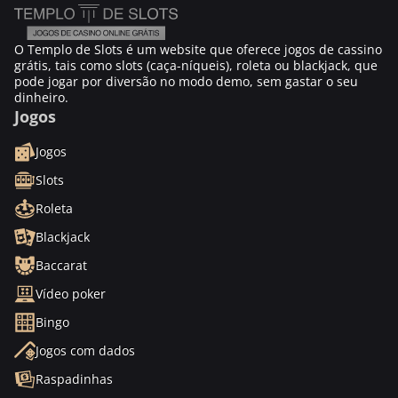
O Templo de Slots é um website que oferece jogos de cassino
grátis, tais como slots (caça-níqueis), roleta ou blackjack, que
pode jogar por diversão no modo demo, sem gastar o seu
dinheiro.
Jogos
Jogos
Slots
Roleta
Blackjack
Baccarat
Vídeo poker
Bingo
Jogos com dados
Raspadinhas