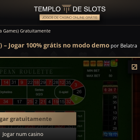
ra Games) Gratuitamente
) – Jogar 100% grátis no modo demo
por Belatra
gar gratuitamente
Jogar num casino