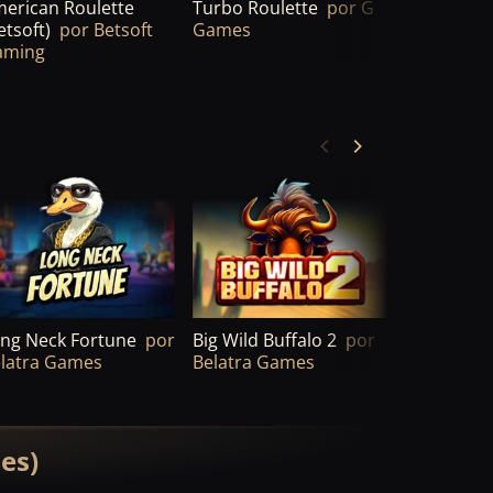
erican Roulette
Turbo Roulette
por G
etsoft)
por Betsoft
Games
aming
Xing Fu P
Belatra G
ng Neck Fortune
por
Big Wild Buffalo 2
por
latra Games
Belatra Games
es)