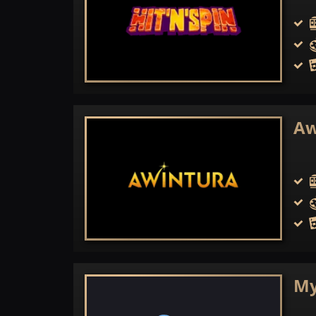
Aw
My