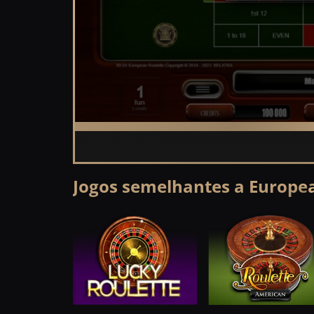
Jogos semelhantes a Europea