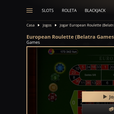
SLOTS
ROLETA
BLACKJACK
Casa
Jogos
Jogar European Roulette (Belat
European Roulette (Belatra Games
Games
Jo