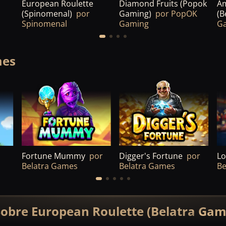
European Roulette
Diamond Fruits (Popok
Am
(Spinomenal)
por
Gaming)
por PopOK
(B
Spinomenal
Gaming
G
mes
Fortune Mummy
por
Digger's Fortune
por
Lo
Belatra Games
Belatra Games
Be
Sobre European Roulette (Belatra Gam