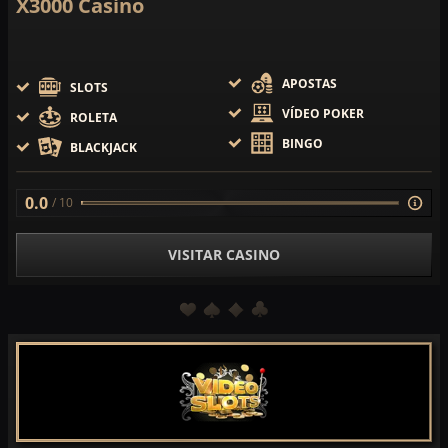
X3000 Casino
APOSTAS
SLOTS
VÍDEO POKER
ROLETA
BINGO
BLACKJACK
0.0
/ 10
VISITAR CASINO