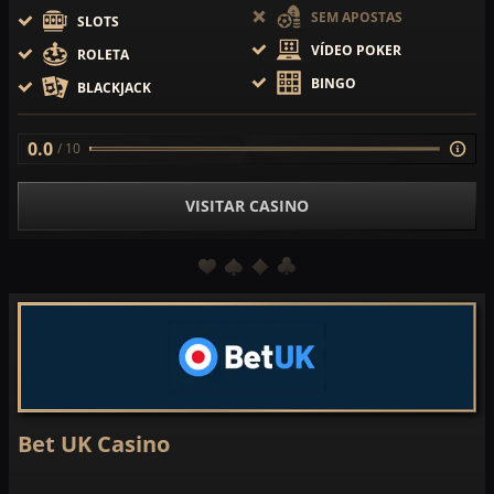
SEM APOSTAS
SLOTS
VÍDEO POKER
ROLETA
BINGO
BLACKJACK
0.0
/ 10
VISITAR CASINO
Bet UK Casino