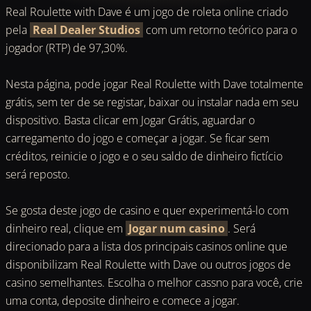
Real Roulette with Dave é um jogo de roleta online criado
pela
Real Dealer Studios
com um retorno teórico para o
jogador (RTP) de 97,30%.
Nesta página, pode jogar Real Roulette with Dave totalmente
grátis, sem ter de se registar, baixar ou instalar nada em seu
dispositivo. Basta clicar em Jogar Grátis, aguardar o
carregamento do jogo e começar a jogar. Se ficar sem
créditos, reinicie o jogo e o seu saldo de dinheiro fictício
será reposto.
Se gosta deste jogo de casino e quer experimentá-lo com
dinheiro real, clique em
Jogar num casino
. Será
direcionado para a lista dos principais casinos online que
disponibilizam Real Roulette with Dave ou outros jogos de
casino semelhantes. Escolha o melhor cassno para você, crie
uma conta, deposite dinheiro e comece a jogar.