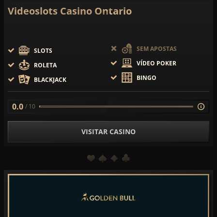
Videoslots Casino Ontario
SEM APOSTAS
SLOTS
VÍDEO POKER
ROLETA
BINGO
BLACKJACK
0.0
/ 10
VISITAR CASINO