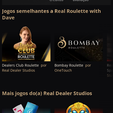
Jogos semelhantes a Real Roulette with
Dave
Dealers Club Roulette
por
Bombay Roulette
por
Rea
Real Dealer Studios
OneTouch
Spa
Stu
Mais jogos do(a) Real Dealer Studios