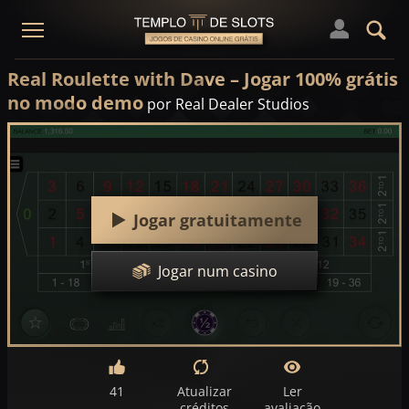
Real Roulette with Dave – Jogar 100% grátis
no modo demo
por Real Dealer Studios
Jogar gratuitamente
Jogar num casino
41
Atualizar
Ler
créditos
avaliação