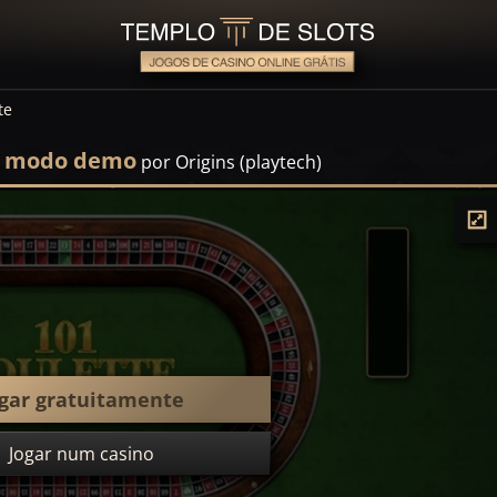
te
no modo demo
por Origins (playtech)
gar gratuitamente
Jogar num casino