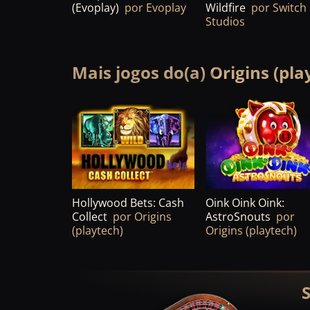
(Evoplay)
por Evoplay
Wildfire
por Switch
Studios
Mais jogos do(a) Origins (pla
Hollywood Bets: Cash
Oink Oink Oink:
Collect
por Origins
AstroSnouts
por
(playtech)
Origins (playtech)