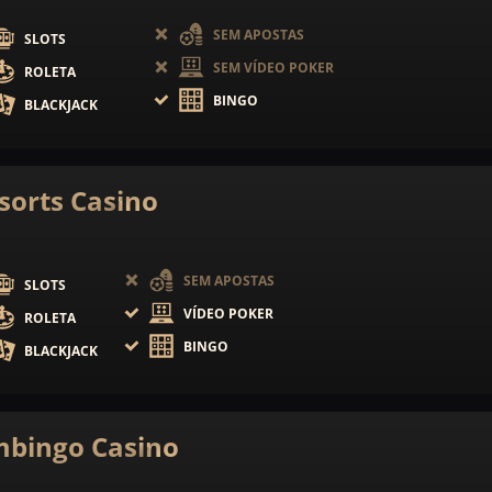
SEM APOSTAS
SLOTS
SEM VÍDEO POKER
ROLETA
BINGO
BLACKJACK
sorts Casino
SEM APOSTAS
SLOTS
VÍDEO POKER
ROLETA
BINGO
BLACKJACK
bingo Casino