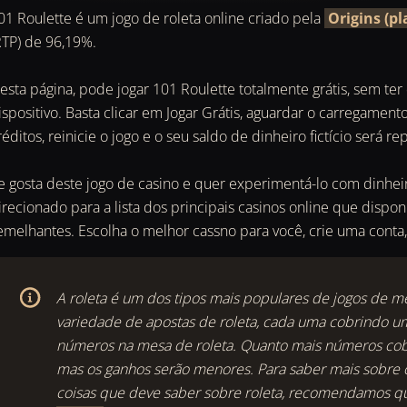
01 Roulette é um jogo de roleta online criado pela
Origins (pl
RTP) de 96,19%.
esta página, pode jogar 101 Roulette totalmente grátis, sem ter 
ispositivo. Basta clicar em Jogar Grátis, aguardar o carregament
réditos, reinicie o jogo e o seu saldo de dinheiro fictício será re
e gosta deste jogo de casino e quer experimentá-lo com dinhei
irecionado para a lista dos principais casinos online que dispo
emelhantes. Escolha o melhor cassno para você, crie uma conta,
A roleta é um dos tipos mais populares de jogos de m
variedade de apostas de roleta, cada uma cobrindo 
números na mesa de roleta. Quanto mais números cobr
mas os ganhos serão menores. Para saber mais sobre o
coisas que deve saber sobre roleta, recomendamos que