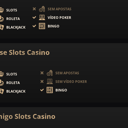
SEM APOSTAS
SLOTS
VÍDEO POKER
ROLETA
BINGO
BLACKJACK
se Slots Casino
SEM APOSTAS
SLOTS
SEM VÍDEO POKER
ROLETA
BINGO
BLACKJACK
igo Slots Casino