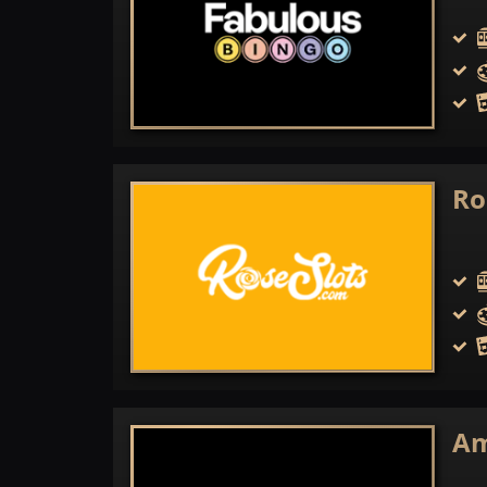
Ro
Am