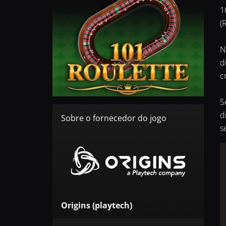
1
(
N
d
c
S
d
Sobre o fornecedor do jogo
s
Origins (playtech)