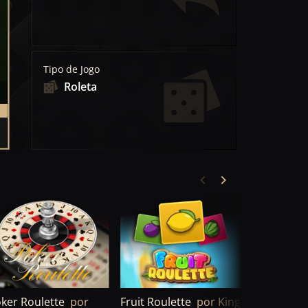
Tipo de Jogo
Roleta
European 
(G.Games)
Games
ker Roulette
por
Fruit Roulette
por King