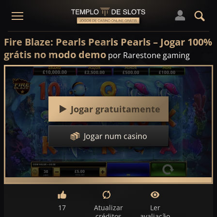
Fire Blaze: Pearls Pearls Pearls – Jogar 100%
grátis no modo demo
por Rarestone gaming
Jogar gratuitamente
Jogar num casino
17
Atualizar
Ler
créditos
avaliação