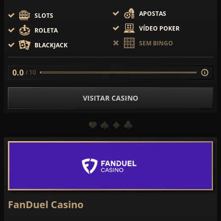
APOSTAS
SLOTS
VÍDEO POKER
ROLETA
SEM BINGO
BLACKJACK
0.0
/ 10
VISITAR CASINO
FanDuel Casino