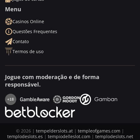
Menu
Casinos Online
Questões Frequentes
Contato
Termos de uso
Jogue com moderação e de forma
responsável.
© 2026 |
tempelderslots.at
|
templeofgames.com
|
templodeslots.es
|
tempiodelleslot.com
|
templodeslots.net