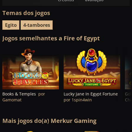
Temas dos jogos
Egito
4-tambores
Jogos semelhantes a Fire of Egypt
Books & Temples
por
Lucky Jane In Egypt Fortune
Gol
Gamomat
por 1spin4win
Chi
Mais jogos do(a) Merkur Gaming