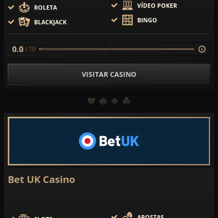
VÍDEO POKER
ROLETA
BINGO
BLACKJACK
0.0
/ 10
VISITAR CASINO
Bet UK Casino
APOSTAS