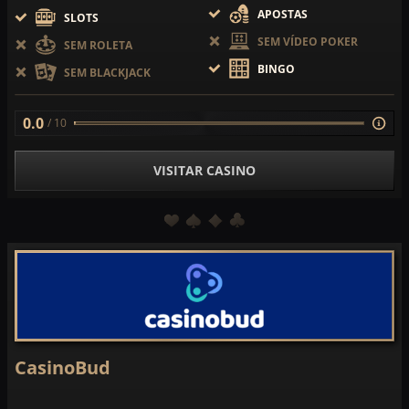
APOSTAS
SLOTS
SEM VÍDEO POKER
SEM ROLETA
BINGO
SEM BLACKJACK
0.0
/ 10
VISITAR CASINO
CasinoBud