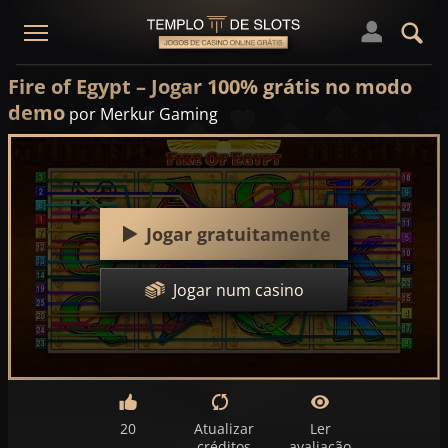
Fire of Egypt – Jogar 100% grátis no modo
demo
por Merkur Gaming
Jogar gratuitamente
Jogar num casino
20
Atualizar
Ler
créditos
avaliação