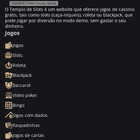
O Templo de Slots é um website que oferece jogos de cassino
grátis, tais como slots (caça-níqueis), roleta ou blackjack, que
pode jogar por diversão no modo demo, sem gastar o seu
dinheiro.
Jogos
Jogos
Slots
Roleta
Blackjack
Baccarat
Vídeo poker
Bingo
Jogos com dados
Raspadinhas
Jogos de cartas