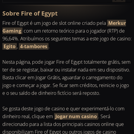
Sobre Fire of Egypt
Fire of Egypt é um jogo de slot online criado pela
Merkur
Gaming
com um retorno teórico para o jogador (RTP) de
96,64%. Atribuímos os seguintes temas a este jogo de casino:
Egito
,
4-tambores
.
Nesta página, pode jogar Fire of Egypt totalmente grátis, sem
ter de se registar, baixar ou instalar nada em seu dispositivo.
Basta clicar em Jogar Grátis, aguardar o carregamento do
jogo e começar a jogar. Se ficar sem créditos, reinicie o jogo
e o seu saldo de dinheiro fictício será reposto.
Se gosta deste jogo de casino e quer experimentá-lo com
dinheiro real, clique em
Jogar num casino
. Será
direcionado para a lista dos principais casinos online que
disponibilizam Fire of Egypt ou outros jogos de casino