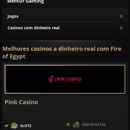
Merkur Gaming
Jogos
0
Casinos com dinheiro real
0
Melhores casinos a dinheiro real com Fire
of Egypt
Pink Casino
SEM APOSTAS
SLOTS