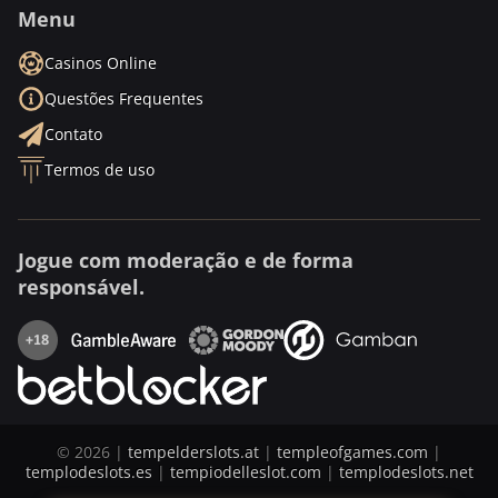
Menu
Casinos Online
Questões Frequentes
Contato
Termos de uso
Jogue com moderação e de forma
responsável.
© 2026 |
tempelderslots.at
|
templeofgames.com
|
templodeslots.es
|
tempiodelleslot.com
|
templodeslots.net