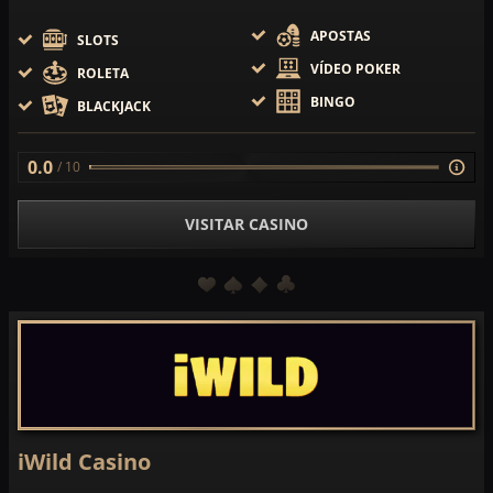
APOSTAS
SLOTS
VÍDEO POKER
ROLETA
BINGO
BLACKJACK
0.0
/ 10
VISITAR CASINO
iWild Casino