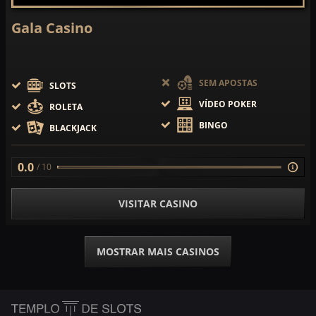
Gala Casino
SEM APOSTAS
SLOTS
VÍDEO POKER
ROLETA
BINGO
BLACKJACK
0.0
/ 10
VISITAR CASINO
MOSTRAR MAIS CASINOS