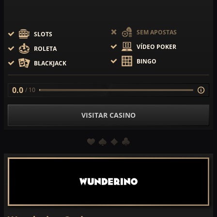
SEM APOSTAS
SLOTS
VÍDEO POKER
ROLETA
BINGO
BLACKJACK
0.0
/ 10
VISITAR CASINO