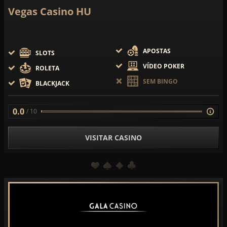
Vegas Casino HU
APOSTAS
SLOTS
VÍDEO POKER
ROLETA
SEM BINGO
BLACKJACK
0.0
/ 10
VISITAR CASINO