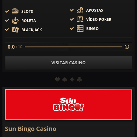
APOSTAS
SLOTS
VÍDEO POKER
ROLETA
BINGO
BLACKJACK
0.0
/ 10
VISITAR CASINO
Sun Bingo Casino