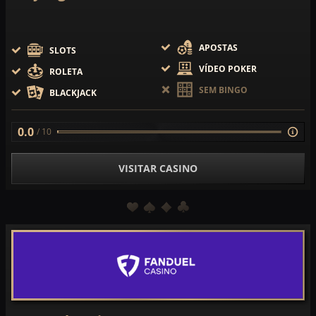
APOSTAS
SLOTS
VÍDEO POKER
ROLETA
SEM BINGO
BLACKJACK
0.0
/ 10
VISITAR CASINO