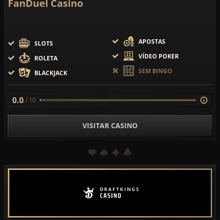
FanDuel Casino
APOSTAS
SLOTS
VÍDEO POKER
ROLETA
SEM BINGO
BLACKJACK
0.0
/ 10
VISITAR CASINO