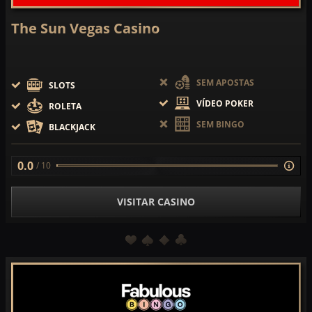
The Sun Vegas Casino
SEM APOSTAS
SLOTS
VÍDEO POKER
ROLETA
SEM BINGO
BLACKJACK
0.0
/ 10
VISITAR CASINO