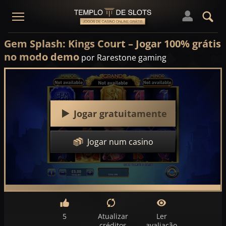
Gem Splash: Kings Court – Jogar 100% grátis
no modo demo
por Rarestone gaming
Jogar gratuitamente
Jogar num casino
5
Atualizar
Ler
créditos
avaliação