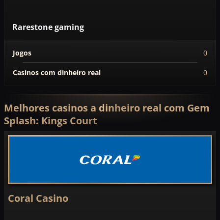
Rarestone gaming
Jogos
0
Casinos com dinheiro real
0
Melhores casinos a dinheiro real com Gem
Splash: Kings Court
Coral Casino