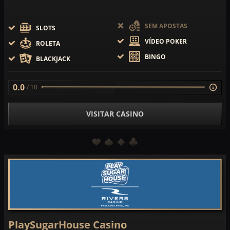
SEM APOSTAS
SLOTS
VÍDEO POKER
ROLETA
BINGO
BLACKJACK
0.0
/ 10
VISITAR CASINO
PlaySugarHouse Casino