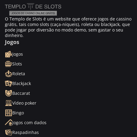
O Templo de Slots é um website que oferece jogos de cassino
grátis, tais como slots (caça-níqueis), roleta ou blackjack, que
pode jogar por diversão no modo demo, sem gastar o seu
dinheiro.
Jogos
Jogos
Slots
Roleta
Blackjack
Baccarat
Vídeo poker
Bingo
Jogos com dados
Raspadinhas