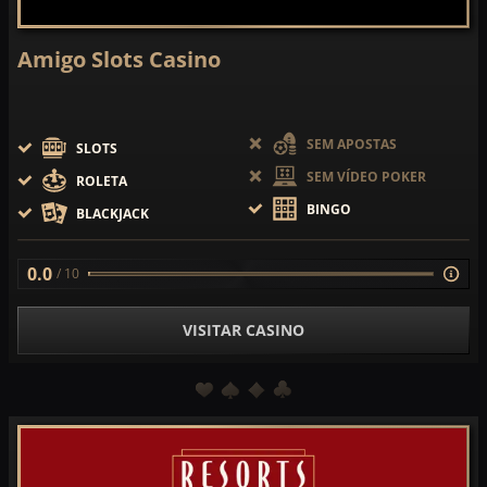
Amigo Slots Casino
SEM APOSTAS
SLOTS
SEM VÍDEO POKER
ROLETA
BINGO
BLACKJACK
0.0
/ 10
VISITAR CASINO