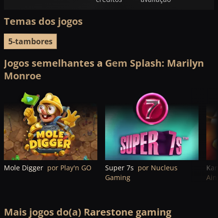
Temas dos jogos
5-tambores
Jogos semelhantes a Gem Splash: Marilyn
Monroe
Mole Digger
por Play'n GO
Super 7s
por Nucleus
Kan
Gaming
Ain
Mais jogos do(a) Rarestone gaming