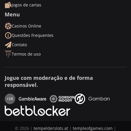
Jogos de cartas
Menu
Casinos Online
Questões Frequentes
Contato
Termos de uso
Jogue com moderação e de forma
responsável.
© 2026 |
tempelderslots.at
|
templeofgames.com
|