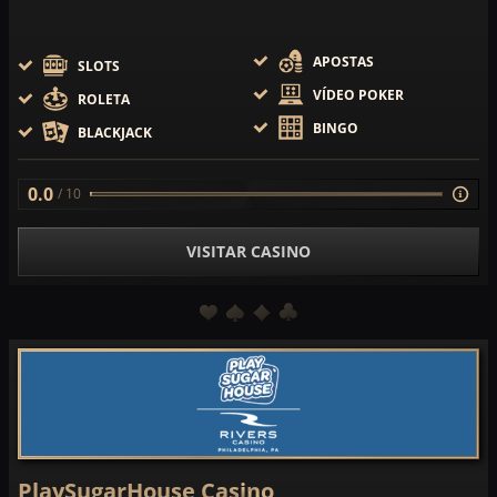
APOSTAS
SLOTS
VÍDEO POKER
ROLETA
BINGO
BLACKJACK
0.0
/ 10
VISITAR CASINO
PlaySugarHouse Casino