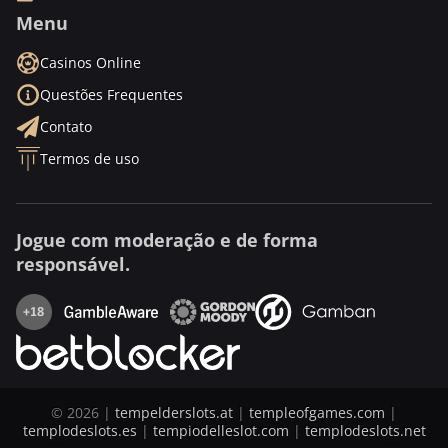
Menu
Casinos Online
Questões Frequentes
Contato
Termos de uso
Jogue com moderação e de forma
responsável.
© 2026 |
tempelderslots.at
|
templeofgames.com
|
templodeslots.es
|
tempiodelleslot.com
|
templodeslots.net