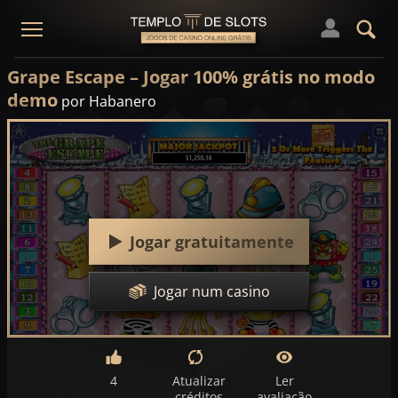
Grape Escape – Jogar 100% grátis no modo
demo
por Habanero
Jogar gratuitamente
Jogar num casino
4
Atualizar
Ler
créditos
avaliação