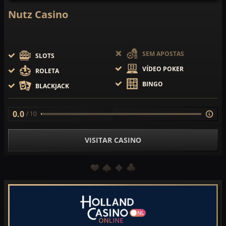
Nutz Casino
SEM APOSTAS
SLOTS
VÍDEO POKER
ROLETA
BINGO
BLACKJACK
0.0
/ 10
VISITAR CASINO