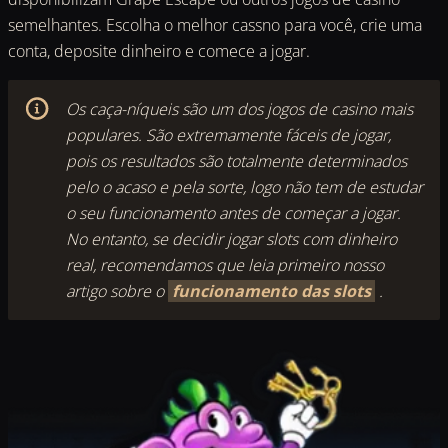
semelhantes. Escolha o melhor cassno para você, crie uma
conta, deposite dinheiro e comece a jogar.
Os caça-níqueis são um dos jogos de casino mais
populares. São extremamente fáceis de jogar,
pois os resultados são totalmente determinados
pelo o acaso e pela sorte, logo não tem de estudar
o seu funcionamento antes de começar a jogar.
No entanto, se decidir jogar slots com dinheiro
real, recomendamos que leia primeiro nosso
artigo sobre o
funcionamento das slots
.