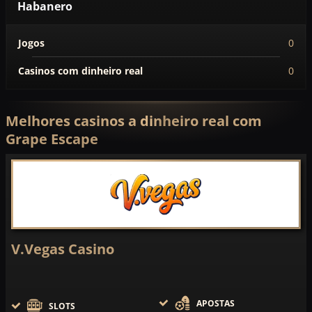
Habanero
Jogos
0
Casinos com dinheiro real
0
Melhores casinos a dinheiro real com
Grape Escape
V.Vegas Casino
APOSTAS
SLOTS