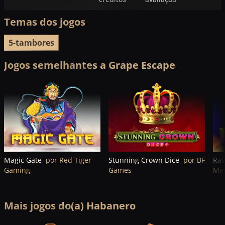
Temas dos jogos
5-tambores
Jogos semelhantes a Grape Escape
Magic Gate
por Red Tiger
Stunning Crown Dice
por BF
Rav
Gaming
Games
Med
Mais jogos do(a) Habanero