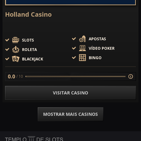
Holland Casino
APOSTAS
SLOTS
VÍDEO POKER
ROLETA
BINGO
BLACKJACK
0.0
/ 10
VISITAR CASINO
MOSTRAR MAIS CASINOS