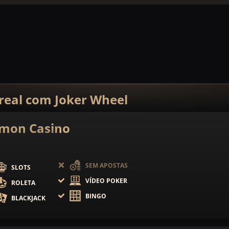
 real com Joker Wheel
mon Casino
SEM APOSTAS
SLOTS
VÍDEO POKER
ROLETA
BINGO
BLACKJACK