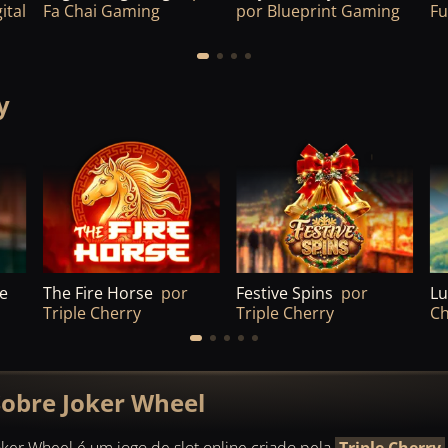
ital
Fa Chai Gaming
por Blueprint Gaming
Fu
y
e
The Fire Horse
por
Festive Spins
por
Lu
Triple Cherry
Triple Cherry
Ch
Sobre Joker Wheel