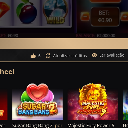
Ler avaliação
6
Atualizar créditos
heel
ver
Sugar Bang Bang 2
por
Majestic Fury Power 5
Ho