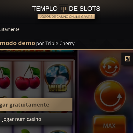
tuitamente
no modo demo
por Triple Cherry
gar gratuitamente
Jogar num casino