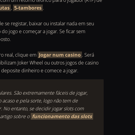
com um retorno teórico para o jogador (RTP) de
utas
,
5-tambores
.
e se registar, baixar ou instalar nada em seu
o do jogo e começar a jogar. Se ficar sem
posto.
ro real, clique em
Jogar num casino
. Será
nibilizam Joker Wheel ou outros jogos de casino
 deposite dinheiro e comece a jogar.
lares. São extremamente fáceis de jogar,
 acaso e pela sorte, logo não tem de
 No entanto, se decidir jogar slots com
artigo sobre o
funcionamento das slots