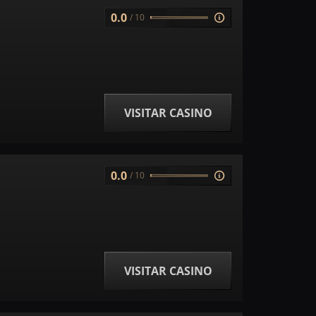
0.0
/ 10
VISITAR CASINO
0.0
/ 10
VISITAR CASINO