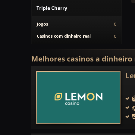
Triple Cherry
Jogos
0
Casinos com dinheiro real
0
Melhores casinos a dinheiro
Le