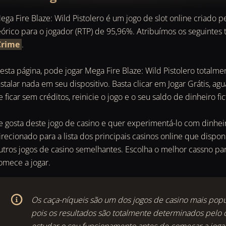
ega Fire Blaze: Wild Pistolero é um jogo de slot online criado p
eórico para o jogador (RTP) de 95,96%. Atribuímos os seguintes 
Crime
.
esta página, pode jogar Mega Fire Blaze: Wild Pistolero totalment
nstalar nada em seu dispositivo. Basta clicar em Jogar Grátis, a
e ficar sem créditos, reinicie o jogo e o seu saldo de dinheiro fic
e gosta deste jogo de casino e quer experimentá-lo com dinhei
irecionado para a lista dos principais casinos online que dispon
utros jogos de casino semelhantes. Escolha o melhor cassno par
omece a jogar.
Os caça-níqueis são um dos jogos de casino mais popu
pois os resultados são totalmente determinados pelo o