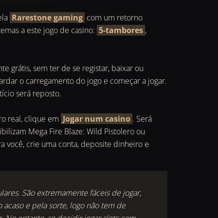
ela
Rarestone gaming
com um retorno
temas a este jogo de casino:
5-tambores
,
e grátis, sem ter de se registar, baixar ou
guardar o carregamento do jogo e começar a jogar.
tício será reposto.
ro real, clique em
Jogar num casino
. Será
ibilizam Mega Fire Blaze: Wild Pistolero ou
a você, crie uma conta, deposite dinheiro e
lares. São extremamente fáceis de jogar,
 acaso e pela sorte, logo não tem de