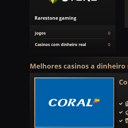
Rarestone gaming
Jogos
0
Casinos com dinheiro real
0
Melhores casinos a dinheiro 
Co