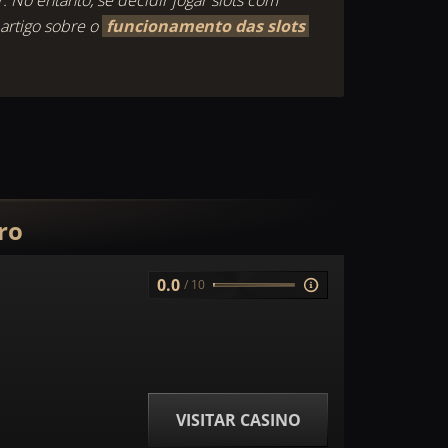
 No entanto, se decidir jogar slots com
artigo sobre o
funcionamento das slots
ro
0.0
/ 10
VISITAR CASINO