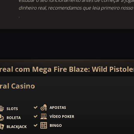
estudar o seu funcionamento antes de começar a jogar.
dinheiro real, recomendamos que leia primeiro nosso 
.
real com Mega Fire Blaze: Wild Pistole
ral Casino
APOSTAS
SLOTS
VÍDEO POKER
ROLETA
BINGO
BLACKJACK