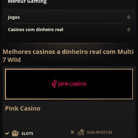
Merkur Gaming
Jogos
0
Casinos com dinheiro real
0
Melhores casinos a dinheiro real com Multi
7 Wild
Pink Casino
SEM APOSTAS
SLOTS