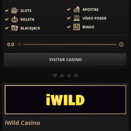
APOSTAS
SLOTS
VÍDEO POKER
ROLETA
BINGO
BLACKJACK
0.0
/ 10
VISITAR CASINO
iWild Casino