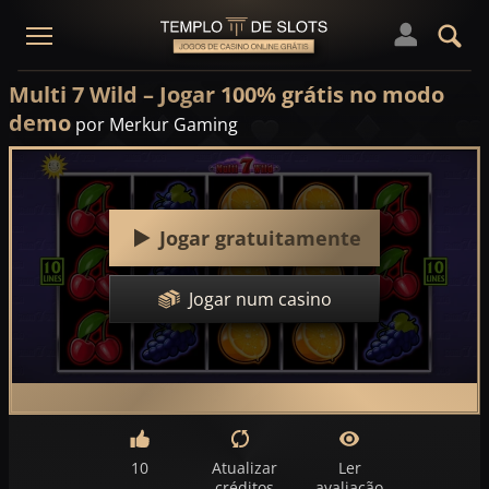
Multi 7 Wild – Jogar 100% grátis no modo
demo
por Merkur Gaming
Jogar gratuitamente
Jogar num casino
10
Atualizar
Ler
créditos
avaliação