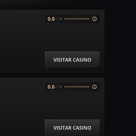
0.0
/ 10
VISITAR CASINO
0.0
/ 10
VISITAR CASINO