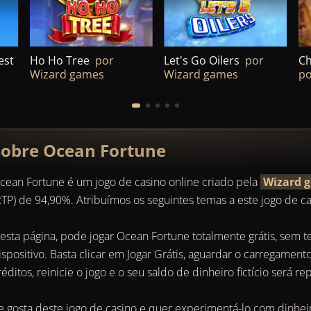
est
Ho Ho Tree
por
Let's Go Oilers
por
Ch
d
Wizard games
Wizard games
po
Sobre Ocean Fortune
cean Fortune é um jogo de casino online criado pela
Wizard 
RTP) de 94,90%. Atribuímos os seguintes temas a este jogo de c
esta página, pode jogar Ocean Fortune totalmente grátis, sem ter
ispositivo. Basta clicar em Jogar Grátis, aguardar o carregament
réditos, reinicie o jogo e o seu saldo de dinheiro fictício será re
e gosta deste jogo de casino e quer experimentá-lo com dinhei