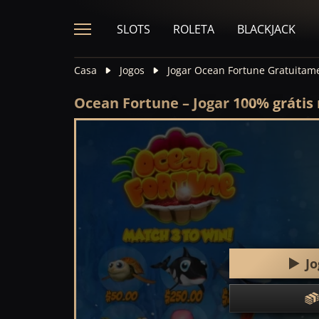
SLOTS
ROLETA
BLACKJACK
Casa
Jogos
Jogar Ocean Fortune Gratuitam
Ocean Fortune – Jogar 100% gráti
Jo