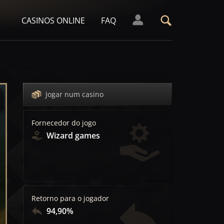
CASINOS ONLINE
FAQ
Jogar num casino
Fornecedor do jogo
Wizard games
Retorno para o jogador
94,90%