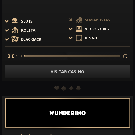
SEM APOSTAS
SLOTS
VÍDEO POKER
ROLETA
BINGO
BLACKJACK
0.0
/ 10
VISITAR CASINO