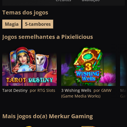
Temas dos jogos
Magia
5-tambores
Jogos semelhantes a Pixielicious
Tarot Destiny
por RTG Slots
3 Wishing Wells
por GMW
Max
(Game Media Works)
Ga
Mais jogos do(a) Merkur Gaming