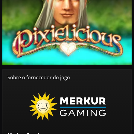
Sobre o fornecedor do jogo