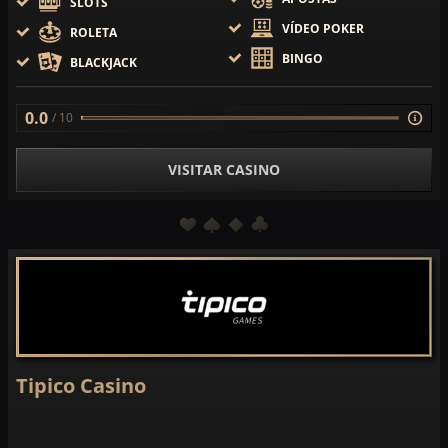
SLOTS
VÍDEO POKER
ROLETA
BINGO
BLACKJACK
0.0
/ 10
VISITAR CASINO
Tipico Casino