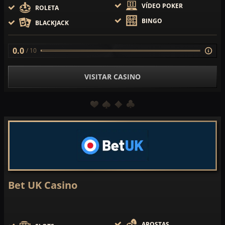
VÍDEO POKER
ROLETA
BINGO
BLACKJACK
0.0
/ 10
VISITAR CASINO
Bet UK Casino
APOSTAS