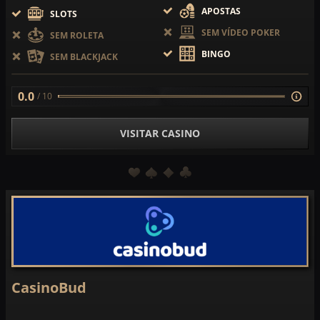
APOSTAS
SLOTS
SEM VÍDEO POKER
SEM ROLETA
BINGO
SEM BLACKJACK
0.0
/ 10
VISITAR CASINO
CasinoBud