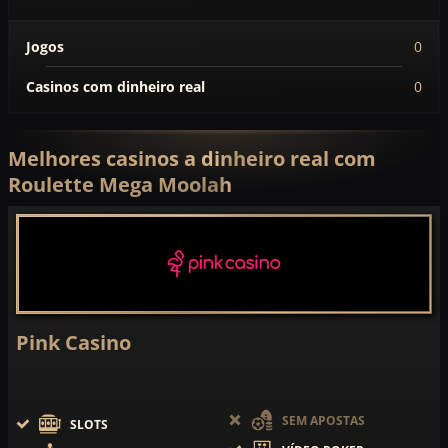
Jogos
0
Casinos com dinheiro real
0
Melhores casinos a dinheiro real com
Roulette Mega Moolah
Pink Casino
SEM APOSTAS
SLOTS