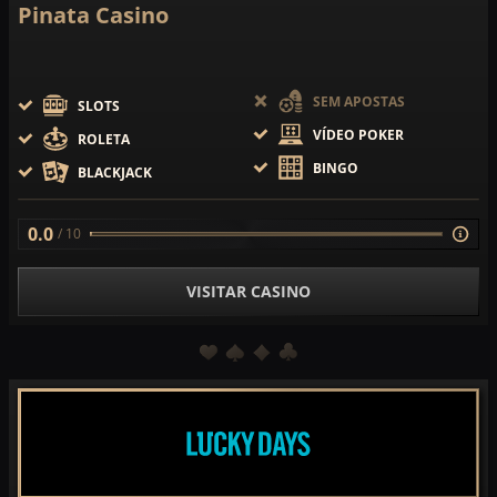
Pinata Casino
SEM APOSTAS
SLOTS
VÍDEO POKER
ROLETA
BINGO
BLACKJACK
0.0
/ 10
VISITAR CASINO