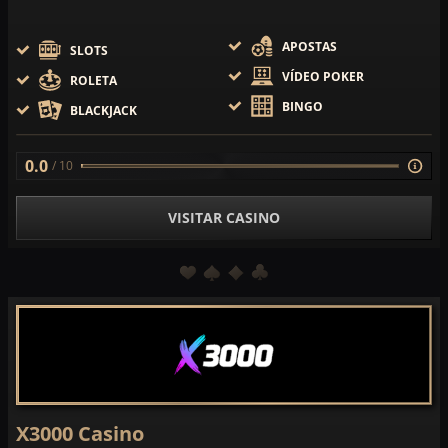
APOSTAS
SLOTS
VÍDEO POKER
ROLETA
BINGO
BLACKJACK
0.0
/ 10
VISITAR CASINO
X3000 Casino