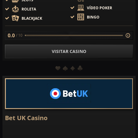
VÍDEO POKER
ROLETA
BINGO
BLACKJACK
0.0
/ 10
VISITAR CASINO
Bet UK Casino