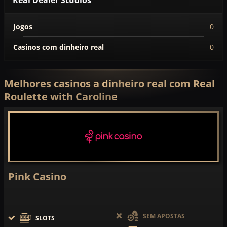
Real Dealer Studios
Jogos
0
Casinos com dinheiro real
0
Melhores casinos a dinheiro real com Real
Roulette with Caroline
Pink Casino
SEM APOSTAS
SLOTS