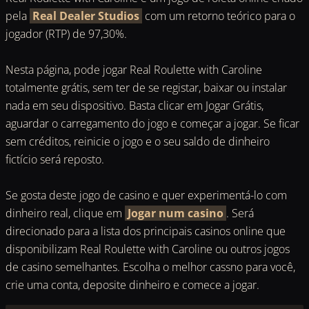
pela
Real Dealer Studios
com um retorno teórico para o
jogador (RTP) de 97,30%.
Nesta página, pode jogar Real Roulette with Caroline
totalmente grátis, sem ter de se registar, baixar ou instalar
nada em seu dispositivo. Basta clicar em Jogar Grátis,
aguardar o carregamento do jogo e começar a jogar. Se ficar
sem créditos, reinicie o jogo e o seu saldo de dinheiro
fictício será reposto.
Se gosta deste jogo de casino e quer experimentá-lo com
dinheiro real, clique em
Jogar num casino
. Será
direcionado para a lista dos principais casinos online que
disponibilizam Real Roulette with Caroline ou outros jogos
de casino semelhantes. Escolha o melhor cassno para você,
crie uma conta, deposite dinheiro e comece a jogar.