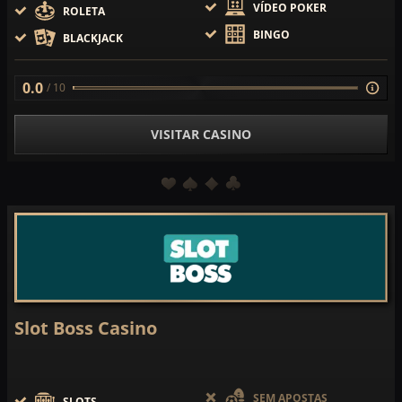
VÍDEO POKER
ROLETA
BINGO
BLACKJACK
0.0
/ 10
VISITAR CASINO
Slot Boss Casino
SEM APOSTAS
SLOTS