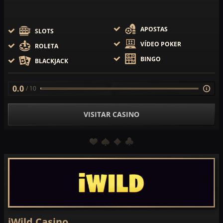
APOSTAS
SLOTS
VÍDEO POKER
ROLETA
BINGO
BLACKJACK
0.0
/ 10
VISITAR CASINO
iWild Casino