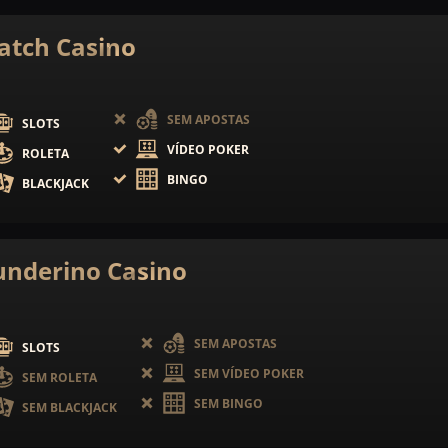
atch Casino
SEM APOSTAS
SLOTS
VÍDEO POKER
ROLETA
BINGO
BLACKJACK
nderino Casino
SEM APOSTAS
SLOTS
SEM VÍDEO POKER
SEM ROLETA
SEM BINGO
SEM BLACKJACK