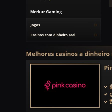
Merkur Gaming
Jogos
0
Casinos com dinheiro real
0
Melhores casinos a dinheiro
Pi