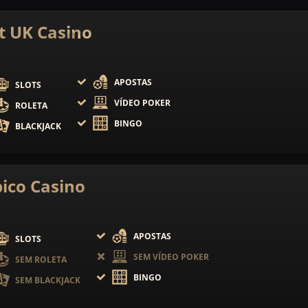
t UK Casino
APOSTAS
SLOTS
VÍDEO POKER
ROLETA
BINGO
BLACKJACK
pico Casino
APOSTAS
SLOTS
SEM VÍDEO POKER
SEM ROLETA
BINGO
SEM BLACKJACK