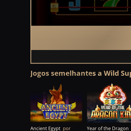
Jogos semelhantes a Wild S
Ancient Egypt
por
Year of the Dragon