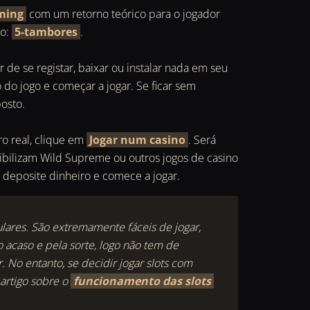
ming
com um retorno teórico para o jogador
no:
5-tambores
.
 de se registar, baixar ou instalar nada em seu
o do jogo e começar a jogar. Se ficar sem
posto.
ro real, clique em
Jogar num casino
. Será
nibilizam Wild Supreme ou outros jogos de casino
 deposite dinheiro e comece a jogar.
lares. São extremamente fáceis de jogar,
 acaso e pela sorte, logo não tem de
 No entanto, se decidir jogar slots com
artigo sobre o
funcionamento das slots