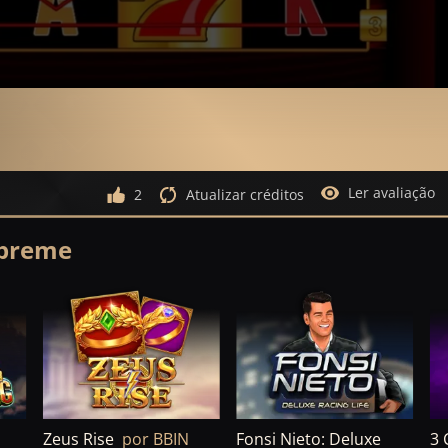
Ler avaliação
2
Atualizar créditos
upreme
Zeus Rise
por BBIN
Fonsi Nieto: Deluxe
3 