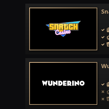
Sn
Wu