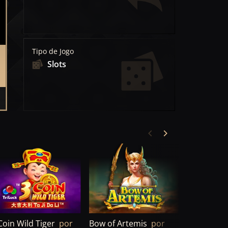
Tipo de Jogo
Slots
Pandastic
por Play'
Coin Wild Tiger
por
Bow of Artemis
por