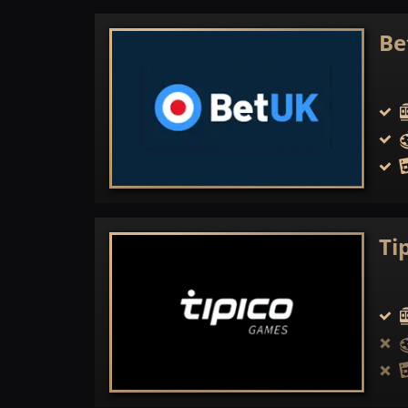
Be
Ti