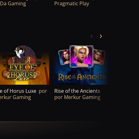
aDa Gaming
Pragmatic Play
El Torero 
por Merku
e of Horus Luxe
por
Rise of the Ancients
rkur Gaming
por Merkur Gaming