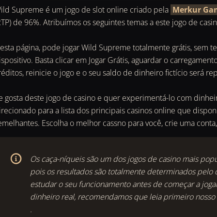
ild Supreme é um jogo de slot online criado pela
Merkur Ga
RTP) de 96%. Atribuímos os seguintes temas a este jogo de casi
esta página, pode jogar Wild Supreme totalmente grátis, sem ter
ispositivo. Basta clicar em Jogar Grátis, aguardar o carregament
réditos, reinicie o jogo e o seu saldo de dinheiro fictício será re
e gosta deste jogo de casino e quer experimentá-lo com dinhei
irecionado para a lista dos principais casinos online que dispo
emelhantes. Escolha o melhor cassno para você, crie uma conta,
Os caça-níqueis são um dos jogos de casino mais popu
pois os resultados são totalmente determinados pelo o
estudar o seu funcionamento antes de começar a jogar.
dinheiro real, recomendamos que leia primeiro nosso 
.