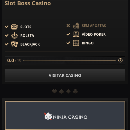
Slot Boss Casino
SEM APOSTAS
SLOTS
VÍDEO POKER
ROLETA
BINGO
BLACKJACK
0.0
/ 10
VISITAR CASINO