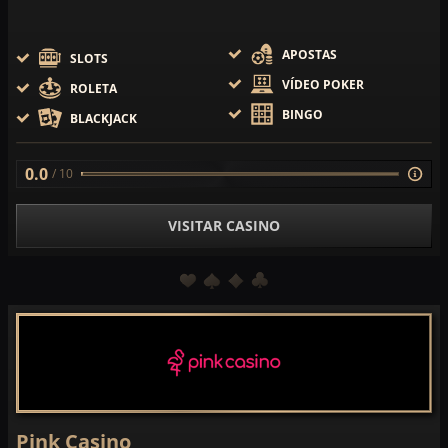
APOSTAS
SLOTS
VÍDEO POKER
ROLETA
BINGO
BLACKJACK
0.0
/ 10
VISITAR CASINO
Pink Casino