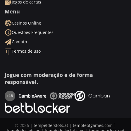
Jogos de cartas
Menu
Casinos Online
Questões Frequentes
Contato
Termos de uso
Jogue com moderação e de forma
responsável.
© 2026 |
tempelderslots.at
|
templeofgames.com
|
templodeslots.es
|
tempiodelleslot.com
|
templodeslots.net