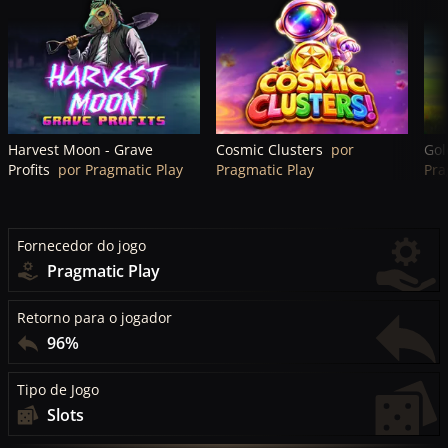
Harvest Moon - Grave
Cosmic Clusters
por
Gol
Profits
por Pragmatic Play
Pragmatic Play
Pra
Fornecedor do jogo
Pragmatic Play
Retorno para o jogador
96%
Tipo de Jogo
Slots