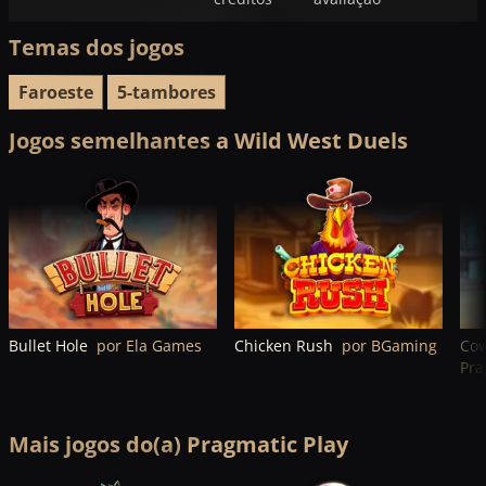
Temas dos jogos
Faroeste
5-tambores
Jogos semelhantes a Wild West Duels
Bullet Hole
por Ela Games
Chicken Rush
por BGaming
Cow
Pra
Mais jogos do(a) Pragmatic Play