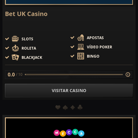
Bet UK Casino
APOSTAS
SLOTS
VÍDEO POKER
ROLETA
BINGO
BLACKJACK
0.0
/ 10
VISITAR CASINO