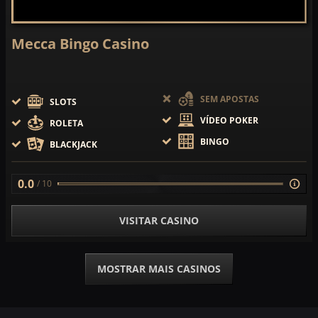
Mecca Bingo Casino
SEM APOSTAS
SLOTS
VÍDEO POKER
ROLETA
BINGO
BLACKJACK
0.0
/ 10
VISITAR CASINO
MOSTRAR MAIS CASINOS