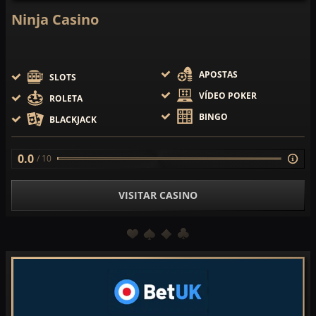
Ninja Casino
APOSTAS
SLOTS
VÍDEO POKER
ROLETA
BINGO
BLACKJACK
0.0
/ 10
VISITAR CASINO