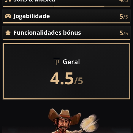
/5
5
Jogabilidade
/5
5
Funcionalidades bónus
/5
Geral
4.5
/5