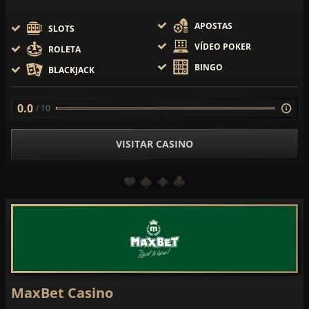
APOSTAS
SLOTS
VÍDEO POKER
ROLETA
BINGO
BLACKJACK
0.0
/ 10
VISITAR CASINO
MaxBet Casino