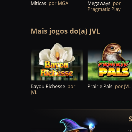
Míticas
por MGA
Megaways
por
Pragmatic Play
Mais jogos do(a) JVL
Bayou Richesse
por
Prairie Pals
por JVL
JVL