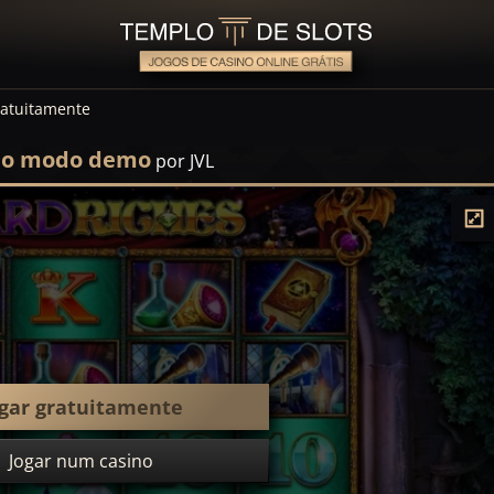
ratuitamente
s no modo demo
por JVL
gar gratuitamente
Jogar num casino