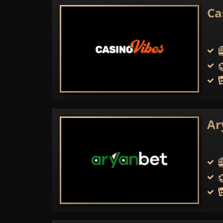
Ca
Ar