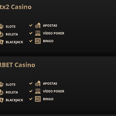
tx2 Casino
APOSTAS
SLOTS
VÍDEO POKER
ROLETA
BINGO
BLACKJACK
BET Casino
APOSTAS
SLOTS
VÍDEO POKER
ROLETA
BINGO
BLACKJACK