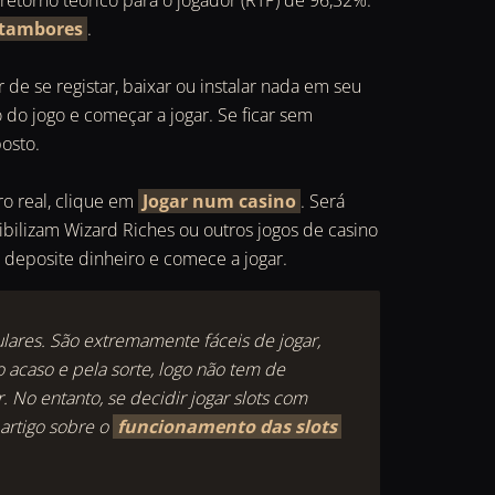
etorno teórico para o jogador (RTP) de 96,32%.
-tambores
.
 de se registar, baixar ou instalar nada em seu
o do jogo e começar a jogar. Se ficar sem
posto.
ro real, clique em
Jogar num casino
. Será
nibilizam Wizard Riches ou outros jogos de casino
 deposite dinheiro e comece a jogar.
lares. São extremamente fáceis de jogar,
 acaso e pela sorte, logo não tem de
 No entanto, se decidir jogar slots com
artigo sobre o
funcionamento das slots