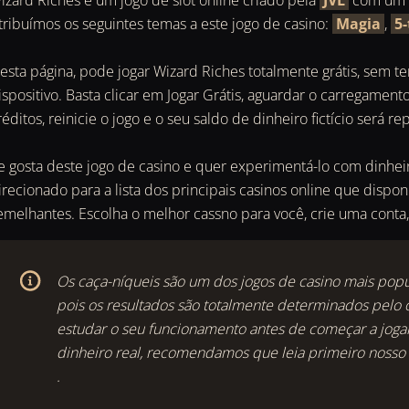
izard Riches é um jogo de slot online criado pela
JVL
com um r
tribuímos os seguintes temas a este jogo de casino:
Magia
,
5
esta página, pode jogar Wizard Riches totalmente grátis, sem ter
ispositivo. Basta clicar em Jogar Grátis, aguardar o carregament
réditos, reinicie o jogo e o seu saldo de dinheiro fictício será re
e gosta deste jogo de casino e quer experimentá-lo com dinhei
irecionado para a lista dos principais casinos online que dispo
emelhantes. Escolha o melhor cassno para você, crie uma conta,
Os caça-níqueis são um dos jogos de casino mais popu
pois os resultados são totalmente determinados pelo o
estudar o seu funcionamento antes de começar a jogar.
dinheiro real, recomendamos que leia primeiro nosso 
.