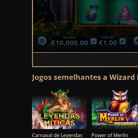
Jogos semelhantes a Wizard 
Carnaval de Leyendas
Power of Merlin