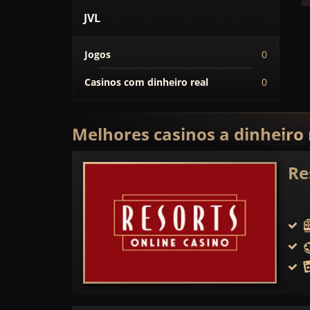
JVL
Jogos
0
Casinos com dinheiro real
0
Melhores casinos a dinheiro
Re