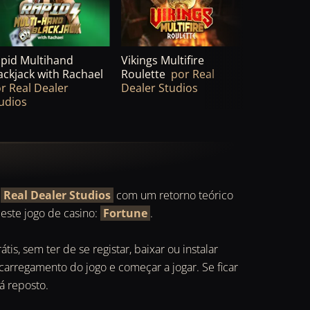
pid Multihand
Vikings Multifire
ackjack with Rachael
Roulette
por Real
r Real Dealer
Dealer Studios
udios
a
Real Dealer Studios
com um retorno teórico
 este jogo de casino:
Fortune
.
is, sem ter de se registar, baixar ou instalar
 carregamento do jogo e começar a jogar. Se ficar
rá reposto.