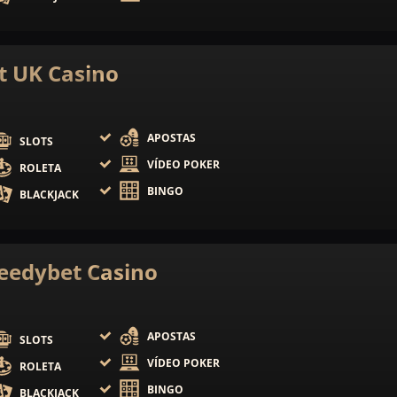
t UK Casino
APOSTAS
SLOTS
VÍDEO POKER
ROLETA
BINGO
BLACKJACK
eedybet Casino
APOSTAS
SLOTS
VÍDEO POKER
ROLETA
BINGO
BLACKJACK