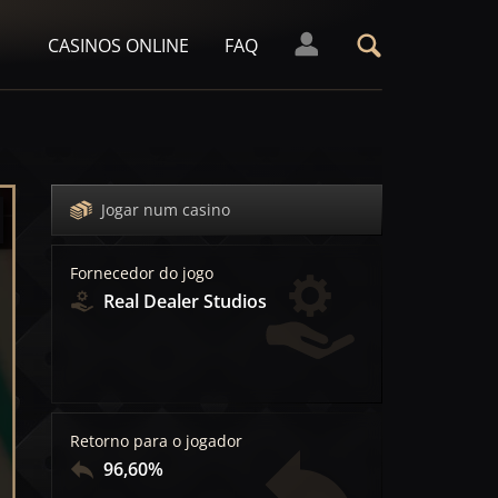
CASINOS ONLINE
FAQ
Jogar num casino
Fornecedor do jogo
Real Dealer Studios
Retorno para o jogador
96,60%