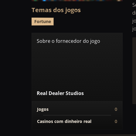
S
Temas dos jogos
d
j
Fortune
j
Sobre o fornecedor do jogo
Real Dealer Studios
Jogos
0
Casinos com dinheiro real
0