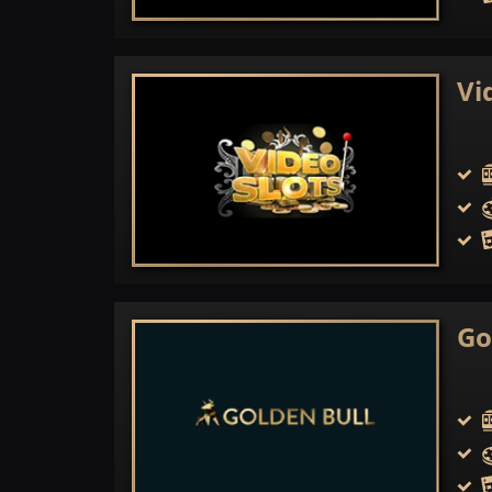
Vi
Go