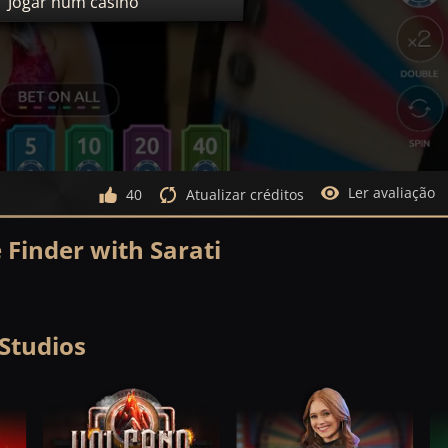
Jogar num casino
Ler avaliação
40
Atualizar créditos
Finder with Sarati
 Studios