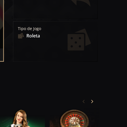
Tipo de Jogo
Roleta
Real Auto 
Real Deale