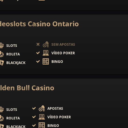
deoslots Casino Ontario
SEM APOSTAS
SLOTS
VÍDEO POKER
ROLETA
BINGO
BLACKJACK
lden Bull Casino
APOSTAS
SLOTS
VÍDEO POKER
ROLETA
BINGO
BLACKJACK