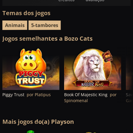
Temas dos jogos
Animais
5-tambores
Jogos semelhantes a Bozo Cats
Piggy Trust
por Platipus
Book Of Majestic King
por
Sav
Spinomenal
Gam
Mais jogos do(a) Playson