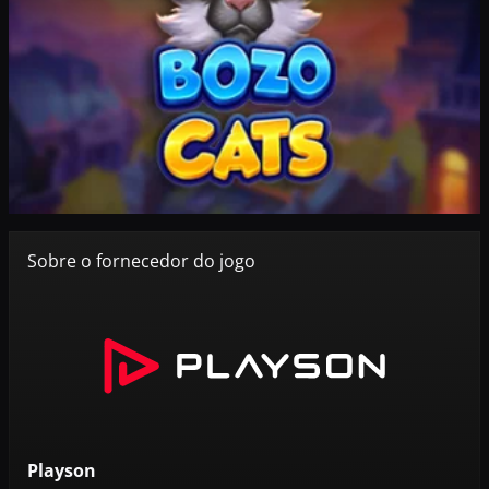
Sobre o fornecedor do jogo
Playson