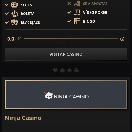
SEM APOSTAS
SLOTS
VÍDEO POKER
ROLETA
BINGO
BLACKJACK
0.0
/ 10
VISITAR CASINO
Ninja Casino