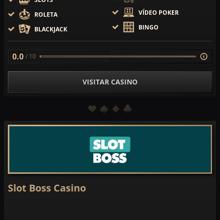
VÍDEO POKER
ROLETA
BINGO
BLACKJACK
0.0
/ 10
VISITAR CASINO
Slot Boss Casino