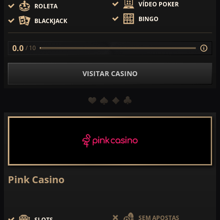
VÍDEO POKER
ROLETA
BINGO
BLACKJACK
0.0
/ 10
VISITAR CASINO
Pink Casino
SEM APOSTAS
SLOTS