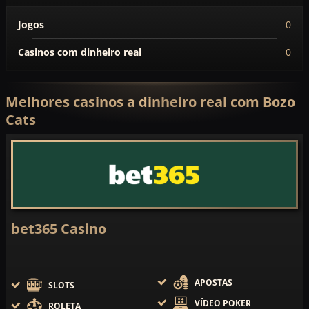
Jogos
0
Casinos com dinheiro real
0
Melhores casinos a dinheiro real com Bozo
Cats
bet365 Casino
APOSTAS
SLOTS
VÍDEO POKER
ROLETA