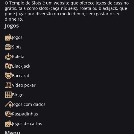
O Templo de Slots é um website que oferece jogos de cassino
grátis, tais como slots (caça-níqueis), roleta ou blackjack, que
pode jogar por diversão no modo demo, sem gastar o seu
dinheiro.
Jogos
Jogos
Slots
Roleta
Blackjack
Baccarat
Vídeo poker
Bingo
Jogos com dados
Raspadinhas
Jogos de cartas
Menu