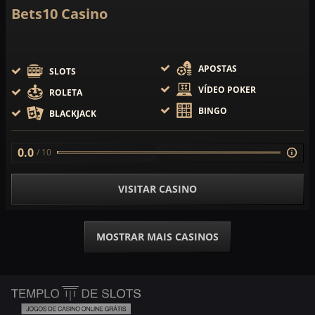
Bets10 Casino
APOSTAS
SLOTS
VÍDEO POKER
ROLETA
BINGO
BLACKJACK
0.0
/ 10
VISITAR CASINO
MOSTRAR MAIS CASINOS