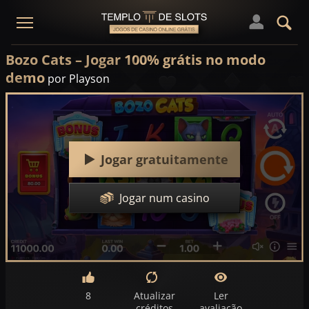
Bozo Cats – Jogar 100% grátis no modo
demo
por Playson
Jogar gratuitamente
Jogar num casino
8
Atualizar
Ler
créditos
avaliação