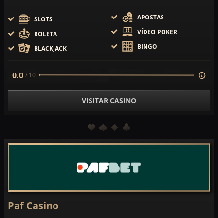
APOSTAS
SLOTS
VÍDEO POKER
ROLETA
BINGO
BLACKJACK
0.0
/ 10
VISITAR CASINO
Paf Casino