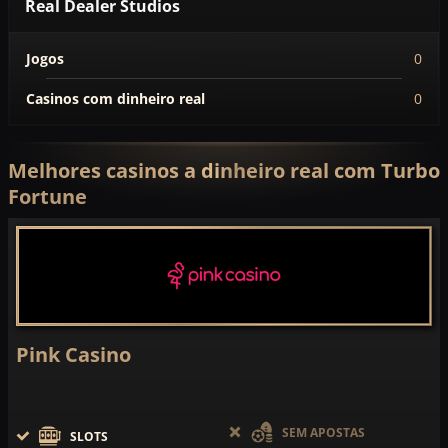
Real Dealer Studios
Jogos
0
Casinos com dinheiro real
0
Melhores casinos a dinheiro real com Turbo
Fortune
Pink Casino
SEM APOSTAS
SLOTS