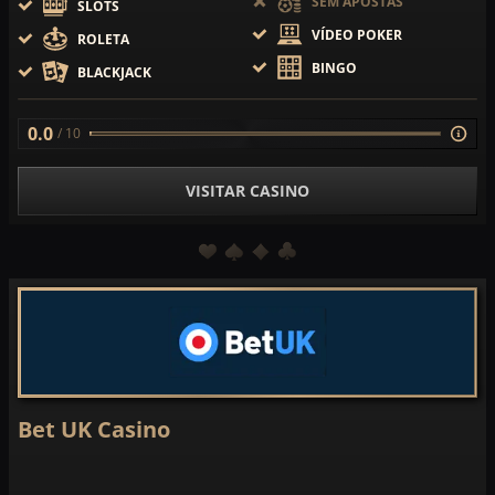
SEM APOSTAS
SLOTS
VÍDEO POKER
ROLETA
BINGO
BLACKJACK
0.0
/ 10
VISITAR CASINO
Bet UK Casino