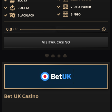
SLOTS
VÍDEO POKER
ROLETA
BINGO
BLACKJACK
0.0
/ 10
VISITAR CASINO
Bet UK Casino