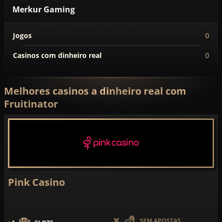
Merkur Gaming
Jogos
0
Casinos com dinheiro real
0
Melhores casinos a dinheiro real com
Fruitinator
Pink Casino
SEM APOSTAS