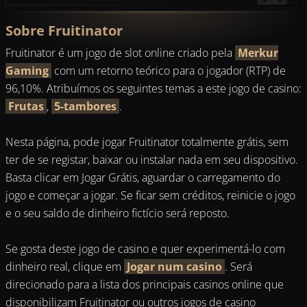
Sobre Fruitinator
Fruitinator é um jogo de slot online criado pela
Merkur
Gaming
com um retorno teórico para o jogador (RTP) de
96,10%. Atribuímos os seguintes temas a este jogo de casino:
Frutas
,
5-tambores
.
Nesta página, pode jogar Fruitinator totalmente grátis, sem
ter de se registar, baixar ou instalar nada em seu dispositivo.
Basta clicar em Jogar Grátis, aguardar o carregamento do
jogo e começar a jogar. Se ficar sem créditos, reinicie o jogo
e o seu saldo de dinheiro fictício será reposto.
Se gosta deste jogo de casino e quer experimentá-lo com
dinheiro real, clique em
Jogar num casino
. Será
direcionado para a lista dos principais casinos online que
disponibilizam Fruitinator ou outros jogos de casino