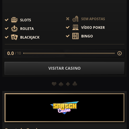
SEM APOSTAS
SLOTS
VÍDEO POKER
ROLETA
BINGO
BLACKJACK
0.0
/ 10
VISITAR CASINO