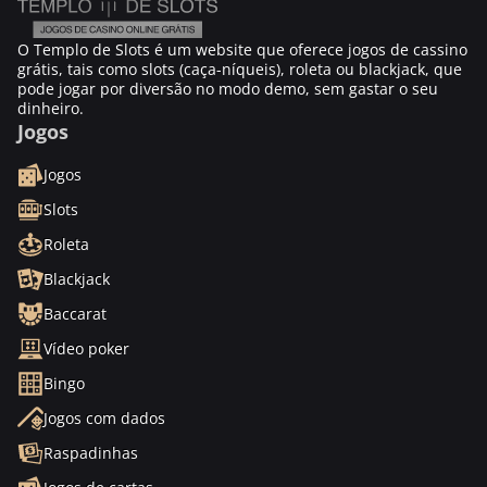
O Templo de Slots é um website que oferece jogos de cassino
grátis, tais como slots (caça-níqueis), roleta ou blackjack, que
pode jogar por diversão no modo demo, sem gastar o seu
dinheiro.
Jogos
Jogos
Slots
Roleta
Blackjack
Baccarat
Vídeo poker
Bingo
Jogos com dados
Raspadinhas