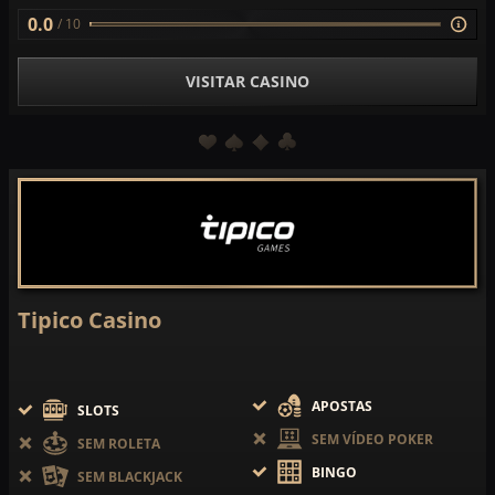
0.0
/ 10
VISITAR CASINO
Tipico Casino
APOSTAS
SLOTS
SEM VÍDEO POKER
SEM ROLETA
BINGO
SEM BLACKJACK