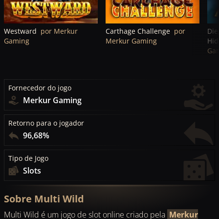
Westward
por Merkur
Carthage Challenge
por
Die
Gaming
Merkur Gaming
Hid
Ga
Fornecedor do jogo
Merkur Gaming
Retorno para o jogador
96,68%
Tipo de Jogo
Slots
Sobre Multi Wild
Multi Wild é um jogo de slot online criado pela
Merkur