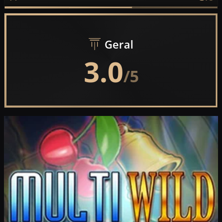
Geral
3.0
/5