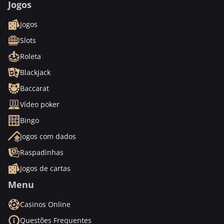
Jogos
Jogos
Slots
Roleta
Blackjack
Baccarat
Vídeo poker
Bingo
Jogos com dados
Raspadinhas
Jogos de cartas
Menu
Casinos Online
Questões Frequentes