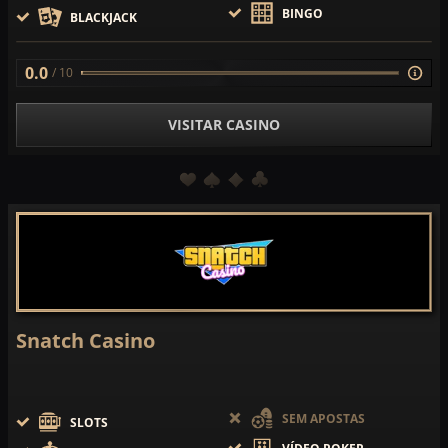
BINGO
BLACKJACK
0.0
/ 10
VISITAR CASINO
Snatch Casino
SEM APOSTAS
SLOTS