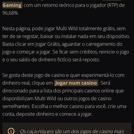
Gaming
com um retorno teórico para o jogador (RTP) de
96,68%.
Nesta página, pode jogar Multi Wild totalmente grátis, sem
ter de se registar, baixar ou instalar nada em seu dispositivo.
Basta clicar em Jogar Grátis, aguardar o carregamento do
jogo e começar a jogar. Se ficar sem créditos, reinicie o jogo
e o seu saldo de dinheiro fictício será reposto.
Se gosta deste jogo de casino e quer experimentá-lo com
dinheiro real, clique em
Jogar num casino
. Será
direcionado para a lista dos principais casinos online que
disponibilizam Multi Wild ou outros jogos de casino
semelhantes. Escolha o melhor cassno para você, crie uma
conta, deposite dinheiro e comece a jogar.
Os caça-níqueis são um dos jogos de casino mais