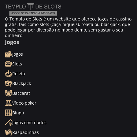
O Templo de Slots é um website que oferece jogos de cassino
grátis, tais como slots (caça-níqueis), roleta ou blackjack, que
pode jogar por diversão no modo demo, sem gastar o seu
dinheiro.
Jogos
Jogos
Slots
Roleta
Blackjack
Baccarat
Vídeo poker
Bingo
Jogos com dados
Raspadinhas