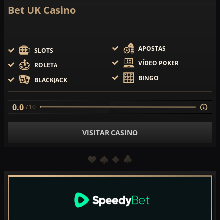
Bet UK Casino
APOSTAS
SLOTS
VÍDEO POKER
ROLETA
BINGO
BLACKJACK
0.0
/ 10
VISITAR CASINO