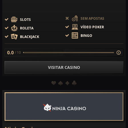
SEM APOSTAS
SLOTS
VÍDEO POKER
ROLETA
BINGO
BLACKJACK
0.0
/ 10
VISITAR CASINO