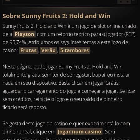
Sobre Sunny Fruits 2: Hold and Win
Sunny Fruits 2: Hold and Win é um jogo de slot online criado
pela
Playson
com um retorno teórico para o jogador (RTP)
de 95,74%. Atribuímos os seguintes temas a este jogo de
casino:
Frutas
,
Verão
,
5-tambores
.
Nesta página, pode jogar Sunny Fruits 2: Hold and Win
totalmente grátis, sem ter de se registar, baixar ou instalar
nada em seu dispositivo. Basta clicar em Jogar Grátis,
aguardar o carregamento do jogo e começar a jogar. Se ficar
sem créditos, reinicie o jogo e o seu saldo de dinheiro
fictício será reposto.
Se gosta deste jogo de casino e quer experimentá-lo com
dinheiro real, clique em
Jogar num casino
. Será
direcionado para a lista dos principais casinos online que