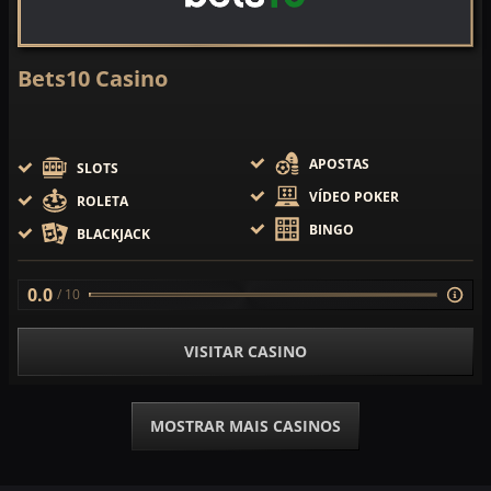
Bets10 Casino
APOSTAS
SLOTS
VÍDEO POKER
ROLETA
BINGO
BLACKJACK
0.0
/ 10
VISITAR CASINO
MOSTRAR MAIS CASINOS