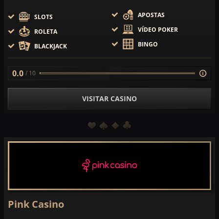
APOSTAS
SLOTS
VÍDEO POKER
ROLETA
BINGO
BLACKJACK
0.0
/ 10
VISITAR CASINO
Pink Casino