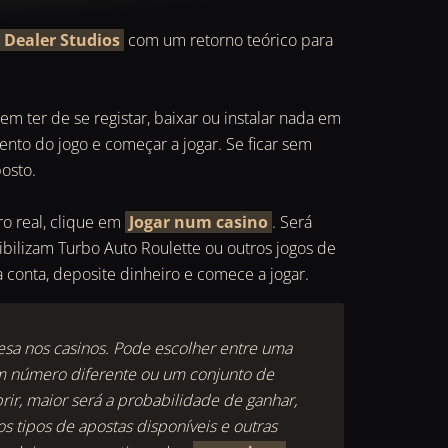
 Dealer Studios
com um retorno teórico para
em ter de se registar, baixar ou instalar nada em
mento do jogo e começar a jogar. Se ficar sem
posto.
ro real, clique em
Jogar num casino
. Será
nibilizam Turbo Auto Roulette ou outros jogos de
 conta, deposite dinheiro e comece a jogar.
esa nos casinos. Pode escolher entre uma
um número diferente ou um conjunto de
ir, maior será a probabilidade de ganhar,
s tipos de apostas disponíveis e outras