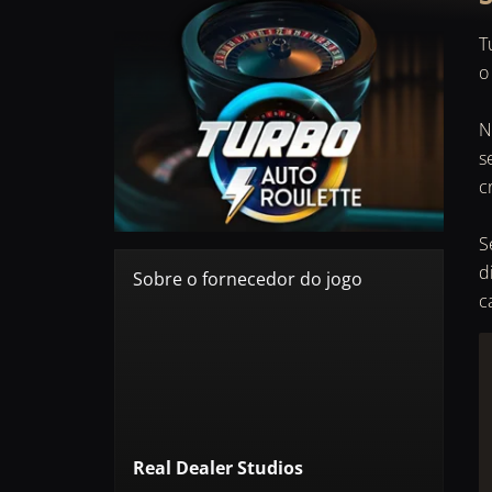
T
o
N
s
c
S
d
Sobre o fornecedor do jogo
c
Real Dealer Studios