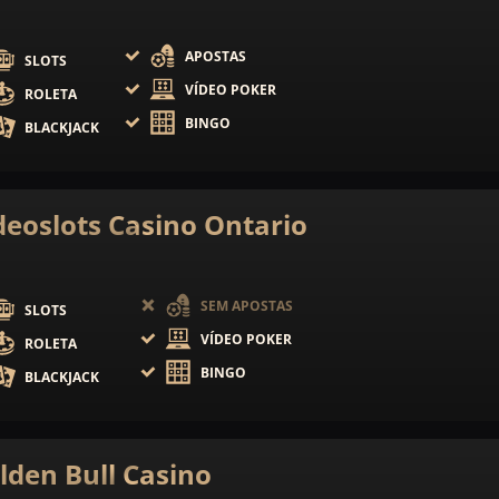
APOSTAS
SLOTS
VÍDEO POKER
ROLETA
BINGO
BLACKJACK
deoslots Casino Ontario
SEM APOSTAS
SLOTS
VÍDEO POKER
ROLETA
BINGO
BLACKJACK
lden Bull Casino