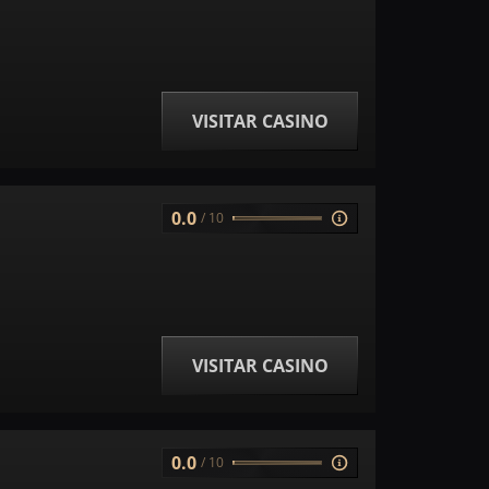
VISITAR CASINO
0.0
/ 10
VISITAR CASINO
0.0
/ 10