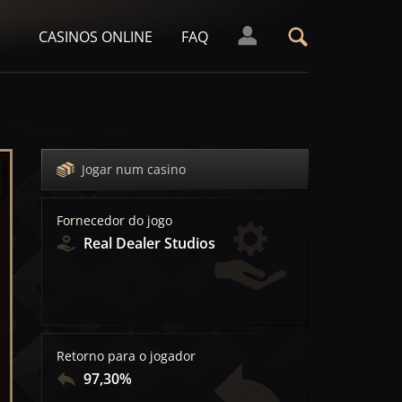
CASINOS ONLINE
FAQ
Jogar num casino
Fornecedor do jogo
Real Dealer Studios
Retorno para o jogador
97,30%