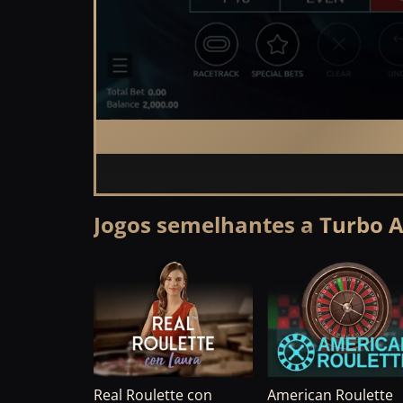
Jogos semelhantes a Turbo A
Real Roulette con
American Roulette