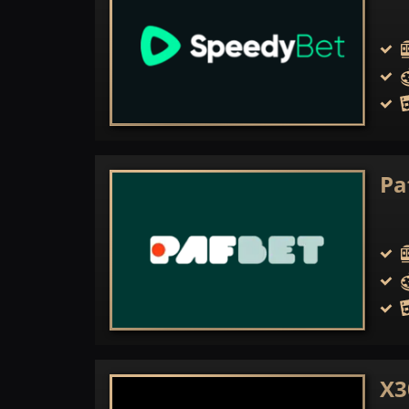
Pa
X3