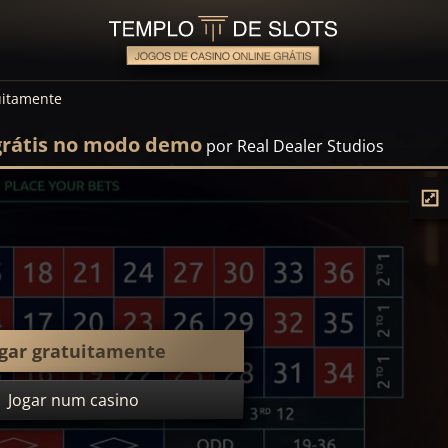
uitamente
 grátis no modo demo
por Real Dealer Studios
gar gratuitamente
Jogar num casino