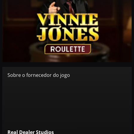
Sobre o fornecedor do jogo
Real Dealer Studios