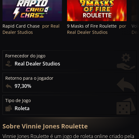
Rapid Card Chase
por Real
9 Masks of Fire Roulette
por
Vol
Dealer Studios
Real Dealer Studios
Dea
Fornecedor do jogo
Real Dealer Studios
Retorno para o jogador
97,30%
Tipo de Jogo
Roleta
Sobre Vinnie Jones Roulette
Vinnie Jones Roulette é um jogo de roleta online criado pela