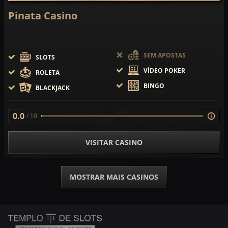
Pinata Casino
SEM APOSTAS
SLOTS
VÍDEO POKER
ROLETA
BINGO
BLACKJACK
0.0
/ 10
VISITAR CASINO
MOSTRAR MAIS CASINOS