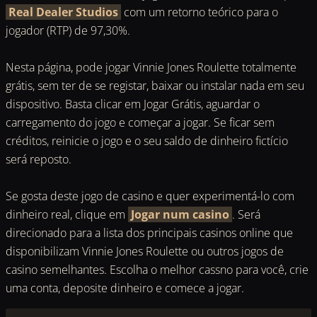
Real Dealer Studios
com um retorno teórico para o
jogador (RTP) de 97,30%.
Nesta página, pode jogar Vinnie Jones Roulette totalmente
grátis, sem ter de se registar, baixar ou instalar nada em seu
dispositivo. Basta clicar em Jogar Grátis, aguardar o
carregamento do jogo e começar a jogar. Se ficar sem
créditos, reinicie o jogo e o seu saldo de dinheiro fictício
será reposto.
Se gosta deste jogo de casino e quer experimentá-lo com
dinheiro real, clique em
Jogar num casino
. Será
direcionado para a lista dos principais casinos online que
disponibilizam Vinnie Jones Roulette ou outros jogos de
casino semelhantes. Escolha o melhor cassno para você, crie
uma conta, deposite dinheiro e comece a jogar.