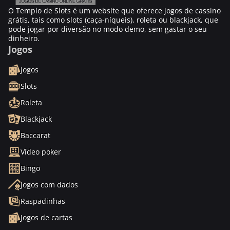
O Templo de Slots é um website que oferece jogos de cassino
grátis, tais como slots (caça-níqueis), roleta ou blackjack, que
pode jogar por diversão no modo demo, sem gastar o seu
dinheiro.
Jogos
Jogos
Slots
Roleta
Blackjack
Baccarat
Vídeo poker
Bingo
Jogos com dados
Raspadinhas
Jogos de cartas