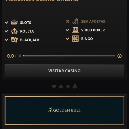
SEM APOSTAS
SLOTS
VÍDEO POKER
ROLETA
BINGO
BLACKJACK
0.0
/ 10
VISITAR CASINO